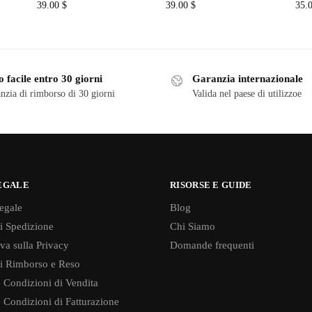
39.00
$
39.00
$
35.
 facile entro 30 giorni
Garanzia internazionale
nzia di rimborso di 30 giorni
Valida nel paese di utilizzoe
EGALE
RISORSE E GUIDE
egale
Blog
di Spedizione
Chi Siamo
va sulla Privacy
Domande frequenti
di Rimborso e Reso
 Condizioni di Vendita
 Condizioni di Fatturazione