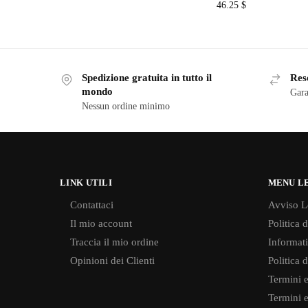
46.25
$
Spedizione gratuita in tutto il
Reso
mondo
Gara
Nessun ordine minimo
LINK UTILI
MENU L
Contattaci
Avviso L
Il mio account
Politica 
Traccia il mio ordine
Informati
Opinioni dei Clienti
Politica 
Termini e
Termini e