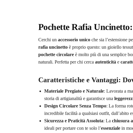
Pochette Rafia Uncinetto:
Cerchi un
accessorio unico
che sia l’estensione pe
rafia uncinetto
è proprio questo: un gioiello tessu
pochette circolare
è molto più di una semplice bor
naturali. Perfetta per chi cerca
autenticità
e
caratt
Caratteristiche e Vantaggi: Dov
Materiale Pregiato e Naturale
: Lavorata a m
storia di artigianalità e garantisce una
leggerez
Design Circolare Senza Tempo
: La forma rot
incredibile facilità a qualsiasi outfit, dall’abito 
Sicurezza e Praticità Assoluta
: La
chiusura a
ideali per portare con te solo l’
essenziale
in mod