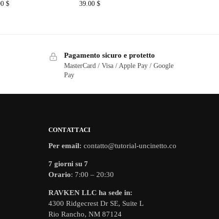
00
$
39.00
$
Pagamento sicuro e protetto
MasterCard / Visa / Apple Pay / Google
Pay
CONTATTACI
Per email:
contatto@tutorial-uncinetto.co
7 giorni su 7
Orario
: 7:00 – 20:30
RAVKEN LLC ha sede in:
4300 Ridgecrest Dr SE, Suite L
Rio Rancho, NM 87124