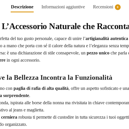
Descrizione
Informazioni aggiuntive
Recensioni
0
 L’Accessorio Naturale che Racconta 
rfetta del tuo gusto personale, capace di unire l’
artigianalità autentica
to a mano che porta con sé il calore della natura e l’eleganza senza tem
sa: è una dichiarazione di stile consapevole, un
pezzo unico
che parla d
ere
in ogni accessorio.
e la Bellezza Incontra la Funzionalità
ano con
paglia di rafia di alta qualità
, offre un aspetto sofisticato e un
za sorprendente
.
onda, ispirata alle borse della nonna ma rivisitata in chiave contempora
estivo al jeans e maglietta.
 cerniera
robusta ti permette di custodire in tutta sicurezza i tuoi ogge
o organizzato.