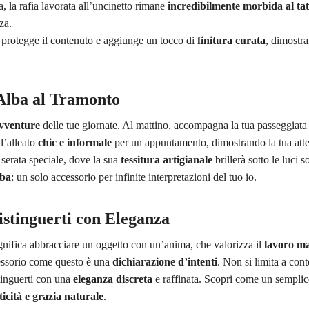
a, la rafia lavorata all’uncinetto rimane
incredibilmente morbida al tat
za.
o protegge il contenuto e aggiunge un tocco di
finitura curata
, dimostra
Alba al Tramonto
vventure
delle tue giornate. Al mattino, accompagna la tua passeggiata 
l’alleato
chic e informale
per un appuntamento, dimostrando la tua atten
 serata speciale, dove la sua
tessitura artigianale
brillerà sotto le luci 
oba
: un solo accessorio per infinite interpretazioni del tuo io.
stinguerti con Eleganza
gnifica abbracciare un oggetto con un’anima, che valorizza il
lavoro m
cessorio come questo è una
dichiarazione d’intenti
. Non si limita a cont
stinguerti con una
eleganza discreta
e raffinata. Scopri come un semplice
icità e grazia naturale
.