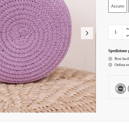
Azzurro
Spedizione g
Resi faci
Ordina en