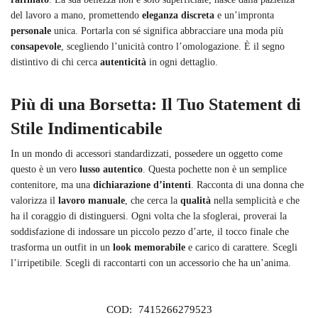
del lavoro a mano, promettendo
eleganza discreta
e un’impronta
personale
unica. Portarla con sé significa abbracciare una moda più
consapevole
, scegliendo l’unicità contro l’omologazione. È il segno
distintivo di chi cerca
autenticità
in ogni dettaglio.
Più di una Borsetta: Il Tuo Statement di
Stile Indimenticabile
In un mondo di accessori standardizzati, possedere un oggetto come
questo è un vero
lusso autentico
. Questa pochette non è un semplice
contenitore, ma una
dichiarazione d’intenti
. Racconta di una donna che
valorizza il
lavoro manuale
, che cerca la
qualità
nella semplicità e che
ha il coraggio di distinguersi. Ogni volta che la sfoglerai, proverai la
soddisfazione di indossare un piccolo pezzo d’arte, il tocco finale che
trasforma un outfit in un
look memorabile
e carico di carattere. Scegli
l’irripetibile. Scegli di raccontarti con un accessorio che ha un’anima.
COD:
7415266279523