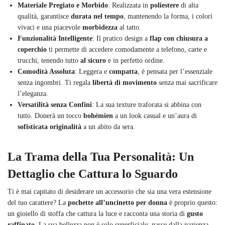
Materiale Pregiato e Morbido
: Realizzata in
poliestere
di alta
qualità, garantisce
durata nel tempo
, mantenendo la forma, i colori
vivaci e una piacevole
morbidezza
al tatto.
Funzionalità Intelligente
: Il pratico design a
flap con chiusura a
coperchio
ti permette di accedere comodamente a telefono, carte e
trucchi, tenendo tutto
al sicuro
e in perfetto ordine.
Comodità Assoluta
: Leggera e
compatta
, è pensata per l’essenziale
senza ingombri. Ti regala
libertà di movimento
senza mai sacrificare
l’eleganza.
Versatilità senza Confini
: La sua texture traforata si abbina con
tutto. Donerà un tocco
bohémien
a un look casual e un’aura di
sofisticata originalità
a un abito da sera.
La Trama della Tua Personalità: Un
Dettaglio che Cattura lo Sguardo
Ti è mai capitato di desiderare un accessorio che sia una vera estensione
del tuo carattere? La
pochette all’uncinetto per donna
è proprio questo:
un gioiello di stoffa che cattura la luce e racconta una storia di
gusto
raffinato
. La sua bellezza non è solo superficiale; nasce dalla pazienza