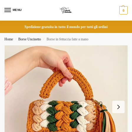
MENU
0
Spedizione gratuita in tutto il mondo per tutti gli ordini
Home
Borse Uncinetto
Borse in fettuccia fatte a mano
/
/