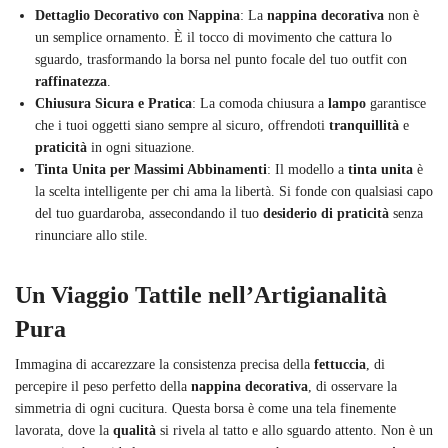
Dettaglio Decorativo con Nappina
: La
nappina decorativa
non è
un semplice ornamento. È il tocco di movimento che cattura lo
sguardo, trasformando la borsa nel punto focale del tuo outfit con
raffinatezza
.
Chiusura Sicura e Pratica
: La comoda chiusura a
lampo
garantisce
che i tuoi oggetti siano sempre al sicuro, offrendoti
tranquillità
e
praticità
in ogni situazione.
Tinta Unita per Massimi Abbinamenti
: Il modello a
tinta unita
è
la scelta intelligente per chi ama la libertà. Si fonde con qualsiasi capo
del tuo guardaroba, assecondando il tuo
desiderio di praticità
senza
rinunciare allo stile.
Un Viaggio Tattile nell’Artigianalità
Pura
Immagina di accarezzare la consistenza precisa della
fettuccia
, di
percepire il peso perfetto della
nappina decorativa
, di osservare la
simmetria di ogni cucitura. Questa borsa è come una tela finemente
lavorata, dove la
qualità
si rivela al tatto e allo sguardo attento. Non è un