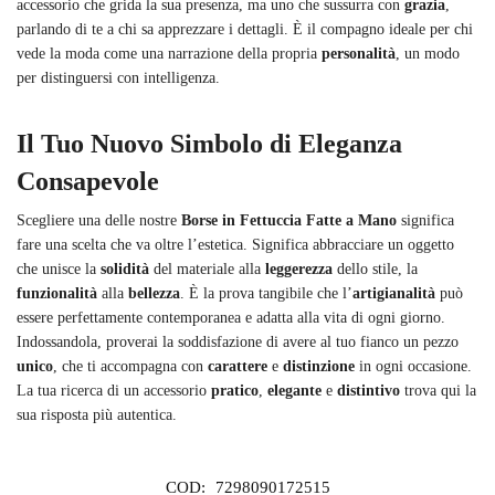
accessorio che grida la sua presenza, ma uno che sussurra con
grazia
,
parlando di te a chi sa apprezzare i dettagli. È il compagno ideale per chi
vede la moda come una narrazione della propria
personalità
, un modo
per distinguersi con intelligenza.
Il Tuo Nuovo Simbolo di Eleganza
Consapevole
Scegliere una delle nostre
Borse in Fettuccia Fatte a Mano
significa
fare una scelta che va oltre l’estetica. Significa abbracciare un oggetto
che unisce la
solidità
del materiale alla
leggerezza
dello stile, la
funzionalità
alla
bellezza
. È la prova tangibile che l’
artigianalità
può
essere perfettamente contemporanea e adatta alla vita di ogni giorno.
Indossandola, proverai la soddisfazione di avere al tuo fianco un pezzo
unico
, che ti accompagna con
carattere
e
distinzione
in ogni occasione.
La tua ricerca di un accessorio
pratico
,
elegante
e
distintivo
trova qui la
sua risposta più autentica.
COD:
7298090172515