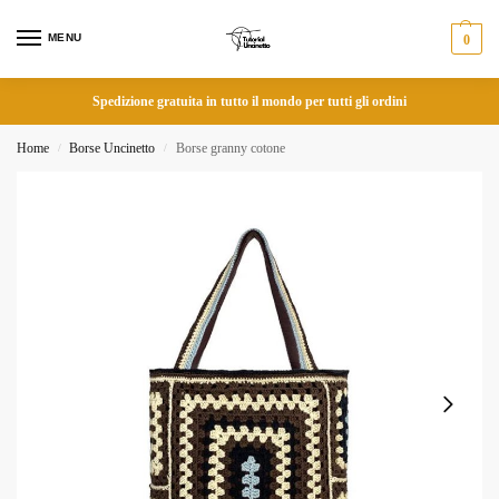
MENU
0
Spedizione gratuita in tutto il mondo per tutti gli ordini
Home
Borse Uncinetto
Borse granny cotone
/
/