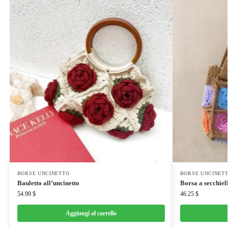
BORSE UNCINETTO
BORSE UNCINET
Bauletto all’uncinetto
Borsa a secchiel
54.99
$
46.25
$
Aggiungi al carrello