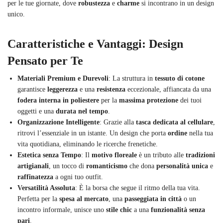
per le tue giornate, dove
robustezza
e
charme
si incontrano in un design
unico.
Caratteristiche e Vantaggi: Design
Pensato per Te
Materiali Premium e Durevoli
: La struttura in
tessuto di cotone
garantisce
leggerezza
e una
resistenza
eccezionale, affiancata da una
fodera interna in poliestere
per la
massima protezione
dei tuoi
oggetti e una
durata nel tempo
.
Organizzazione Intelligente
: Grazie alla
tasca dedicata al cellulare
,
ritrovi l’essenziale in un istante. Un design che porta
ordine
nella tua
vita quotidiana, eliminando le ricerche frenetiche.
Estetica senza Tempo
: Il
motivo floreale
è un tributo alle
tradizioni
artigianali
, un tocco di
romanticismo
che dona
personalità unica
e
raffinatezza
a ogni tuo outfit.
Versatilità Assoluta
: È la borsa che segue il ritmo della tua vita.
Perfetta per la
spesa al mercato
, una
passeggiata in città
o un
incontro informale, unisce uno
stile chic
a una
funzionalità senza
pari
.