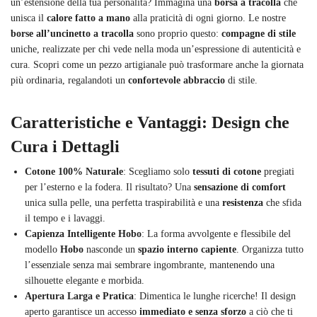
un’estensione della tua personalità? Immagina una
borsa a tracolla
che
unisca il
calore fatto a mano
alla praticità di ogni giorno. Le nostre
borse all’uncinetto a tracolla
sono proprio questo:
compagne di stile
uniche, realizzate per chi vede nella moda un’espressione di autenticità e
cura. Scopri come un pezzo artigianale può trasformare anche la giornata
più ordinaria, regalandoti un
confortevole abbraccio
di stile.
Caratteristiche e Vantaggi: Design che
Cura i Dettagli
Cotone 100% Naturale
: Scegliamo solo
tessuti di cotone
pregiati
per l’esterno e la fodera. Il risultato? Una
sensazione di comfort
unica sulla pelle, una perfetta traspirabilità e una
resistenza
che sfida
il tempo e i lavaggi.
Capienza Intelligente Hobo
: La forma avvolgente e flessibile del
modello
Hobo
nasconde un
spazio interno capiente
. Organizza tutto
l’essenziale senza mai sembrare ingombrante, mantenendo una
silhouette elegante e morbida.
Apertura Larga e Pratica
: Dimentica le lunghe ricerche! Il design
aperto garantisce un accesso
immediato e senza sforzo
a ciò che ti