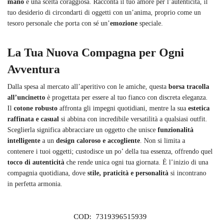
mano
è una scelta coraggiosa. Racconta il tuo amore per l’autenticità, il
tuo desiderio di circondarti di oggetti con un’anima, proprio come un
tesoro personale che porta con sé un’
emozione
speciale.
La Tua Nuova Compagna per Ogni
Avventura
Dalla spesa al mercato all’aperitivo con le amiche, questa
borsa tracolla
all’uncinetto
è progettata per essere al tuo fianco con discreta eleganza.
Il
cotone robusto
affronta gli impegni quotidiani, mentre la sua
estetica
raffinata e casual
si abbina con incredibile versatilità a qualsiasi outfit.
Sceglierla significa abbracciare un oggetto che unisce
funzionalità
intelligente
a un
design caloroso e accogliente
. Non si limita a
contenere i tuoi oggetti; custodisce un po’ della tua essenza, offrendo quel
tocco di autenticità
che rende unica ogni tua giornata. È l’inizio di una
compagnia quotidiana, dove
stile, praticità e personalità
si incontrano
in perfetta armonia.
COD:
7319396515939