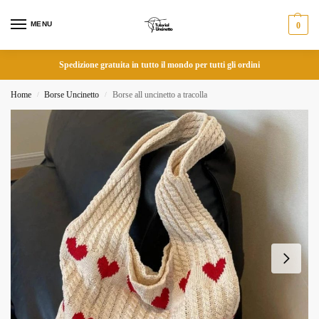
MENU
0
Spedizione gratuita in tutto il mondo per tutti gli ordini
Home
Borse Uncinetto
Borse all uncinetto a tracolla
/
/