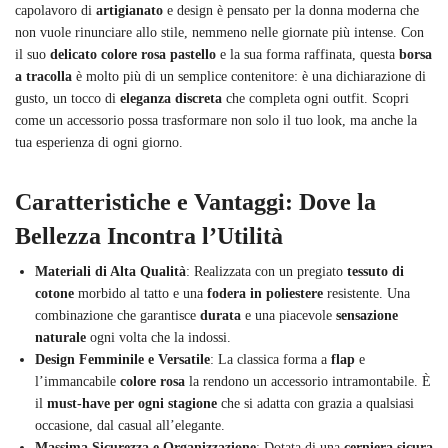
capolavoro di
artigianato
e design è pensato per la donna moderna che
non vuole rinunciare allo stile, nemmeno nelle giornate più intense. Con
il suo
delicato colore rosa pastello
e la sua forma raffinata, questa
borsa
a tracolla
è molto più di un semplice contenitore: è una dichiarazione di
gusto, un tocco di
eleganza discreta
che completa ogni outfit. Scopri
come un accessorio possa trasformare non solo il tuo look, ma anche la
tua esperienza di ogni giorno.
Caratteristiche e Vantaggi: Dove la
Bellezza Incontra l’Utilità
Materiali di Alta Qualità
: Realizzata con un pregiato
tessuto di
cotone
morbido al tatto e una
fodera in poliestere
resistente. Una
combinazione che garantisce
durata
e una piacevole
sensazione
naturale
ogni volta che la indossi.
Design Femminile e Versatile
: La classica forma a
flap
e
l’immancabile
colore rosa
la rendono un accessorio intramontabile. È
il
must-have per ogni stagione
che si adatta con grazia a qualsiasi
occasione, dal casual all’elegante.
Massima Sicurezza e Organizzazione
: Dotata di una
cerniera sicura