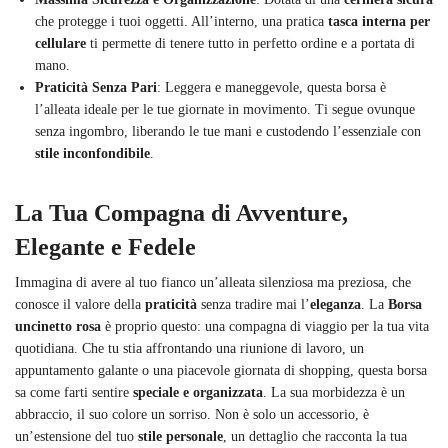
che protegge i tuoi oggetti. All’interno, una pratica
tasca interna per
cellulare
ti permette di tenere tutto in perfetto ordine e a portata di
mano.
Praticità Senza Pari
: Leggera e maneggevole, questa borsa è
l’alleata ideale per le tue giornate in movimento. Ti segue ovunque
senza ingombro, liberando le tue mani e custodendo l’essenziale con
stile inconfondibile
.
La Tua Compagna di Avventure,
Elegante e Fedele
Immagina di avere al tuo fianco un’alleata silenziosa ma preziosa, che
conosce il valore della
praticità
senza tradire mai l’
eleganza
. La
Borsa
uncinetto rosa
è proprio questo: una compagna di viaggio per la tua vita
quotidiana. Che tu stia affrontando una riunione di lavoro, un
appuntamento galante o una piacevole giornata di shopping, questa borsa
sa come farti sentire
speciale e organizzata
. La sua morbidezza è un
abbraccio, il suo colore un sorriso. Non è solo un accessorio, è
un’estensione del tuo
stile personale
, un dettaglio che racconta la tua