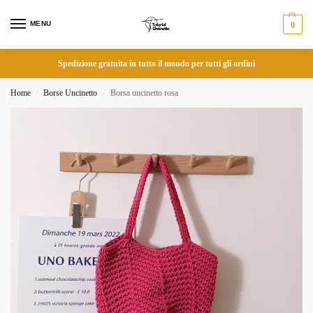
MENU
0
Spedizione gratuita in tutto il mondo per tutti gli ordini
Home
Borse Uncinetto
Borsa uncinetto rosa
/
/