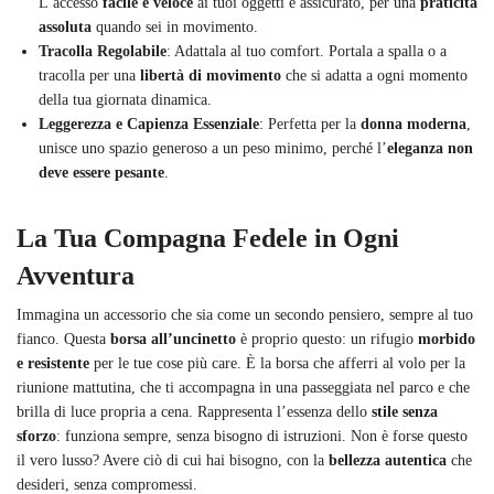
L’accesso
facile e veloce
ai tuoi oggetti è assicurato, per una
praticità
assoluta
quando sei in movimento.
Tracolla Regolabile
: Adattala al tuo comfort. Portala a spalla o a
tracolla per una
libertà di movimento
che si adatta a ogni momento
della tua giornata dinamica.
Leggerezza e Capienza Essenziale
: Perfetta per la
donna moderna
,
unisce uno spazio generoso a un peso minimo, perché l’
eleganza non
deve essere pesante
.
La Tua Compagna Fedele in Ogni
Avventura
Immagina un accessorio che sia come un secondo pensiero, sempre al tuo
fianco. Questa
borsa all’uncinetto
è proprio questo: un rifugio
morbido
e resistente
per le tue cose più care. È la borsa che afferri al volo per la
riunione mattutina, che ti accompagna in una passeggiata nel parco e che
brilla di luce propria a cena. Rappresenta l’essenza dello
stile senza
sforzo
: funziona sempre, senza bisogno di istruzioni. Non è forse questo
il vero lusso? Avere ciò di cui hai bisogno, con la
bellezza autentica
che
desideri, senza compromessi.