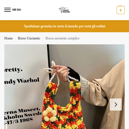
MENU
0
Spedizione gratuita in tutto il mondo per tutti gli ordini
Home
Borse Uncinetto
Borsa uncinetto semplice
/
/