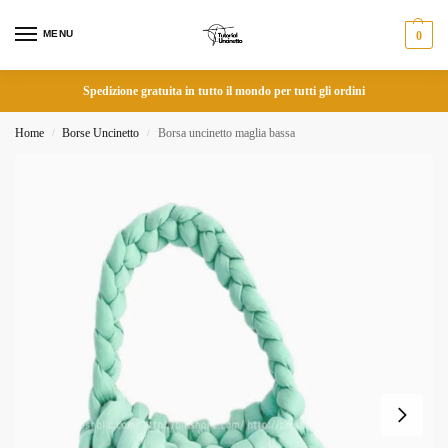
MENU
0
Spedizione gratuita in tutto il mondo per tutti gli ordini
Home
Borse Uncinetto
Borsa uncinetto maglia bassa
/
/