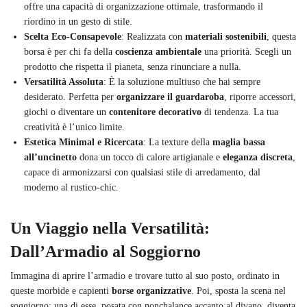
offre una capacità di organizzazione ottimale, trasformando il
riordino in un gesto di stile.
Scelta Eco-Consapevole
: Realizzata con
materiali sostenibili
, questa
borsa è per chi fa della
coscienza ambientale
una priorità. Scegli un
prodotto che rispetta il pianeta, senza rinunciare a nulla.
Versatilità Assoluta
: È la soluzione multiuso che hai sempre
desiderato. Perfetta per
organizzare il guardaroba
, riporre accessori,
giochi o diventare un
contenitore decorativo
di tendenza. La tua
creatività è l’unico limite.
Estetica Minimal e Ricercata
: La texture della
maglia bassa
all’uncinetto
dona un tocco di calore artigianale e
eleganza discreta
,
capace di armonizzarsi con qualsiasi stile di arredamento, dal
moderno al rustico-chic.
Un Viaggio nella Versatilità:
Dall’Armadio al Soggiorno
Immagina di aprire l’armadio e trovare tutto al suo posto, ordinato in
queste morbide e capienti
borse organizzative
. Poi, sposta la scena nel
soggiorno: una di esse, posata con nonchalance accanto al divano, diventa