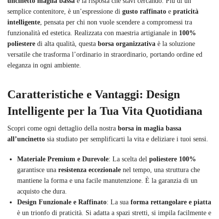
uncinetto maglia bassa
è la risposta che stavi cercando. Più di un
semplice contenitore, è un’espressione di
gusto raffinato
e
praticità
intelligente
, pensata per chi non vuole scendere a compromessi tra
funzionalità ed estetica. Realizzata con maestria artigianale in
100%
poliestere
di alta qualità, questa
borsa organizzativa
è la soluzione
versatile che trasforma l’ordinario in straordinario, portando ordine ed
eleganza in ogni ambiente.
Caratteristiche e Vantaggi: Design
Intelligente per la Tua Vita Quotidiana
Scopri come ogni dettaglio della nostra
borsa in maglia bassa
all’uncinetto
sia studiato per semplificarti la vita e deliziare i tuoi sensi.
Materiale Premium e Durevole
: La scelta del
poliestere 100%
garantisce una
resistenza eccezionale
nel tempo, una struttura che
mantiene la forma e una facile manutenzione. È la garanzia di un
acquisto che dura.
Design Funzionale e Raffinato
: La sua
forma rettangolare e piatta
è un trionfo di praticità. Si adatta a spazi stretti, si impila facilmente e