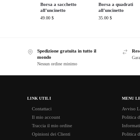
Borsa a sacchetto
Borsa a quadrati
all’uncinetto
all’uncinetto
49.00
$
35.00
$
Spedizione gratuita in tutto il
Reso
mondo
Gara
Nessun ordine minimo
LINK UTILI
MENU L
Contattaci
Avviso L
Il mio account
Politica 
Traccia il mio ordine
Informati
Opinioni dei Clienti
Politica 