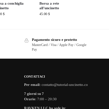
sa a conchiglia
Borsa a rete
inetto
all’uncinetto
00
$
45.00
$
Pagamento sicuro e protetto
MasterCard / Visa / Apple Pay / Google
Pay
CONTATTACI
Per email:
contatto@tutorial-uncinetto.co
7 giorni su 7
Orario
: 7:00 – 20:30
RAVKEN LLC ha sede in: