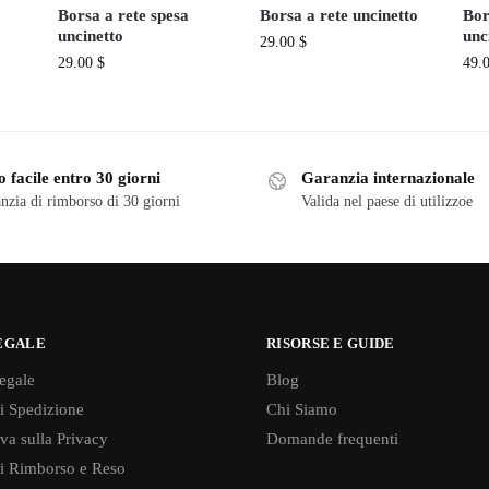
Borsa a rete spesa
Borsa a rete uncinetto
Bor
uncinetto
unc
29.00
$
29.00
$
49.
 facile entro 30 giorni
Garanzia internazionale
nzia di rimborso di 30 giorni
Valida nel paese di utilizzoe
EGALE
RISORSE E GUIDE
egale
Blog
di Spedizione
Chi Siamo
va sulla Privacy
Domande frequenti
di Rimborso e Reso