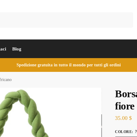
Cerca
aci
Blog
Spedizione gratuita in tutto il mondo per tutti gli ordini
fricano
Bors
fiore
35.00
$
N
COLORE
: