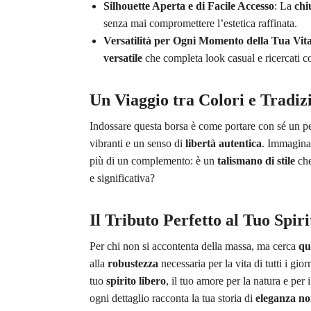
Silhouette Aperta e di Facile Accesso
: La
chi
senza mai compromettere l’estetica raffinata.
Versatilità per Ogni Momento della Tua Vit
versatile
che completa look casual e ricercati 
Un Viaggio tra Colori e Tradiz
Indossare questa borsa è come portare con sé un p
vibranti e un senso di
libertà autentica
. Immagina 
più di un complemento: è un
talismano di stile
che
e significativa?
Il Tributo Perfetto al Tuo Spir
Per chi non si accontenta della massa, ma cerca
qu
alla
robustezza
necessaria per la vita di tutti i gio
tuo
spirito libero
, il tuo amore per la natura e pe
ogni dettaglio racconta la tua storia di
eleganza no