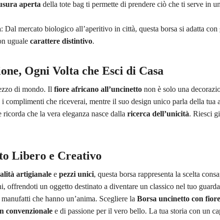
usura aperta
della tote bag ti permette di prendere ciò che ti serve in u
a
: Dal mercato biologico all’aperitivo in città, questa borsa si adatta con
con uguale
carattere distintivo
.
ione, Ogni Volta che Esci di Casa
ezzo di mondo. Il
fiore africano all’uncinetto
non è solo una decorazi
i complimenti che riceverai, mentre il suo design unico parla della tua att
 ricorda che la vera eleganza nasce dalla
ricerca dell’unicità
. Riesci g
ito Libero e Creativo
alità artigianale
e
pezzi unici
, questa borsa rappresenta la scelta cons
rni, offrendoti un oggetto destinato a diventare un classico nel tuo guardar
r i manufatti che hanno un’anima. Scegliere la
Borsa uncinetto con fiore
n convenzionale
e di passione per il vero bello. La tua storia con un ca