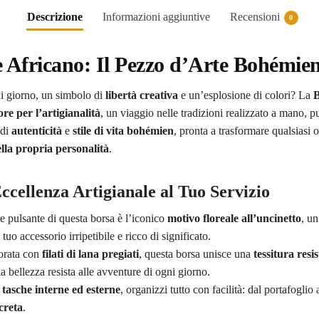
Descrizione
Informazioni aggiuntive
Recensioni
0
 Africano: Il Pezzo d’Arte Bohémien 
ni giorno, un simbolo di
libertà creativa
e un’esplosione di colori? La
B
re per l’artigianalità
, un viaggio nelle tradizioni realizzato a mano,
 di
autenticità
e
stile di vita bohémien
, pronta a trasformare qualsiasi 
lla propria personalità
.
ccellenza Artigianale al Tuo Servizio
re pulsante di questa borsa è l’iconico
motivo floreale all’uncinetto
, u
tuo accessorio irripetibile e ricco di significato.
orata con
filati di lana pregiati
, questa borsa unisce una
tessitura resi
a bellezza resista alle avventure di ogni giorno.
e
tasche interne ed esterne
, organizzi tutto con facilità: dal portafogli
creta
.