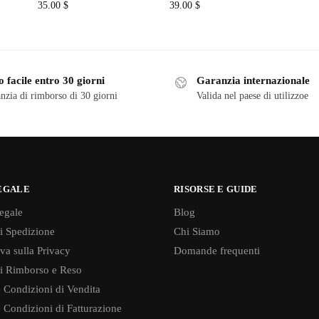
35.00
$
39.00
$
 facile entro 30 giorni
Garanzia internazionale
nzia di rimborso di 30 giorni
Valida nel paese di utilizzoe
EGALE
RISORSE E GUIDE
egale
Blog
di Spedizione
Chi Siamo
va sulla Privacy
Domande frequenti
di Rimborso e Reso
 Condizioni di Vendita
 Condizioni di Fatturazione