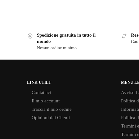
Spedizione gratuita in tutto il
Reso
mondo
Gara
Nessun ordine minimo
LINK UTILI
MENU L
Contattaci
Avviso L
Il mio account
Politica 
Traccia il mio ordine
Informati
Opinioni dei Clienti
Politica 
Termini e
Termini e