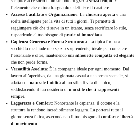
semplice accessorio in un simbolo di
grazia senza tempo
. È
l’elemento che cattura lo sguardo e definisce il carattere.
Accesso Facilitato e Organizzazione
: La
chiusura aperta
è una
scelta intelligente per la vita di tutti i giorni. Ti permette di
raggiungere ciò che ti serve in un istante, senza sacrificare lo stile,
rispondendo al tuo bisogno di
praticità immediata
.
Capienza Generosa e Forma Strutturata
: La tipica forma a
secchiello racchiude uno spazio sorprendente, ideale per contenere
l’essenziale e oltre, mantenendo una
silhouette compatta ed elegante
che non perde forma.
Versatilità Assoluta
: È la compagna ideale per ogni momento. Dal
lavoro all’aperitivo, da una giornata casual a una serata speciale, si
adatta con
naturale fluidità
al tuo stile di vita dinamico,
soddisfacendo il tuo desiderio di
uno stile che ti rappresenti
sempre
.
Leggerezza e Comfort
: Nonostante la capienza, il cotone e la
struttura la rendono incredibilmente leggera. La porterai tutto il
giorno senza fatica, assecondando il tuo bisogno di
comfort e libertà
di movimento
.