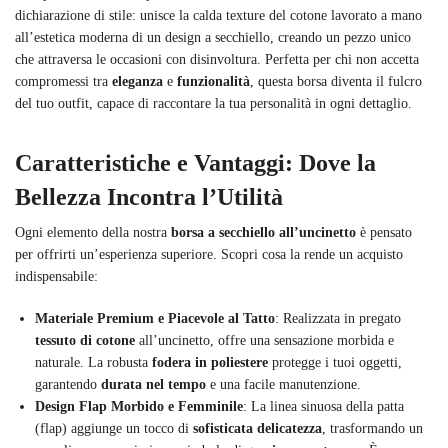
dichiarazione di stile: unisce la calda texture del cotone lavorato a mano
all’estetica moderna di un design a secchiello, creando un pezzo unico
che attraversa le occasioni con disinvoltura. Perfetta per chi non accetta
compromessi tra
eleganza
e
funzionalità
, questa borsa diventa il fulcro
del tuo outfit, capace di raccontare la tua personalità in ogni dettaglio.
Caratteristiche e Vantaggi: Dove la
Bellezza Incontra l’Utilità
Ogni elemento della nostra
borsa a secchiello all’uncinetto
è pensato
per offrirti un’esperienza superiore. Scopri cosa la rende un acquisto
indispensabile:
Materiale Premium e Piacevole al Tatto
: Realizzata in pregato
tessuto di cotone
all’uncinetto, offre una sensazione morbida e
naturale. La robusta
fodera in poliestere
protegge i tuoi oggetti,
garantendo
durata nel tempo
e una facile manutenzione.
Design Flap Morbido e Femminile
: La linea sinuosa della patta
(flap) aggiunge un tocco di
sofisticata delicatezza
, trasformando un