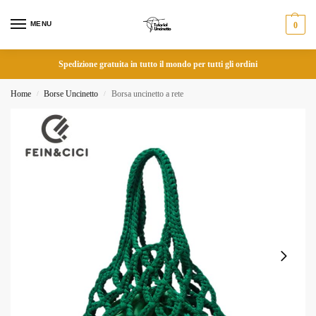
MENU
0
Spedizione gratuita in tutto il mondo per tutti gli ordini
Home
Borse Uncinetto
Borsa uncinetto a rete
/
/