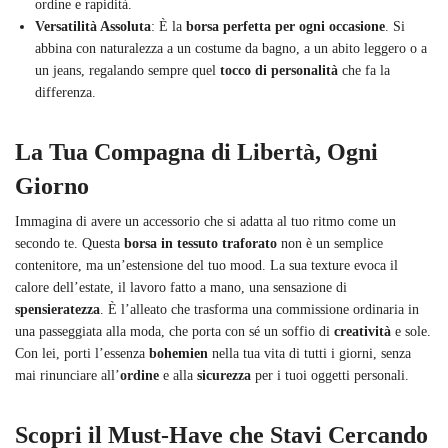
ordine e rapidità.
Versatilità Assoluta
: È la
borsa perfetta per ogni occasione
. Si
abbina con naturalezza a un costume da bagno, a un abito leggero o a
un jeans, regalando sempre quel
tocco di personalità
che fa la
differenza.
La Tua Compagna di Libertà, Ogni
Giorno
Immagina di avere un accessorio che si adatta al tuo ritmo come un
secondo te. Questa
borsa in tessuto traforato
non è un semplice
contenitore, ma un’estensione del tuo mood. La sua texture evoca il
calore dell’estate, il lavoro fatto a mano, una sensazione di
spensieratezza
. È l’alleato che trasforma una commissione ordinaria in
una passeggiata alla moda, che porta con sé un soffio di
creatività
e sole.
Con lei, porti l’essenza
bohemien
nella tua vita di tutti i giorni, senza
mai rinunciare all’
ordine
e alla
sicurezza
per i tuoi oggetti personali.
Scopri il Must-Have che Stavi Cercando