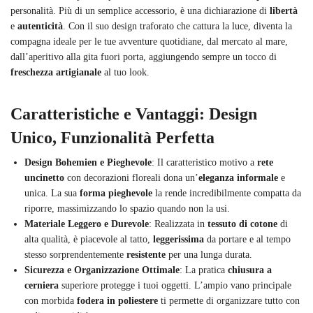
personalità. Più di un semplice accessorio, è una dichiarazione di
libertà
e
autenticità
. Con il suo design traforato che cattura la luce, diventa la
compagna ideale per le tue avventure quotidiane, dal mercato al mare,
dall’aperitivo alla gita fuori porta, aggiungendo sempre un tocco di
freschezza artigianale
al tuo look.
Caratteristiche e Vantaggi: Design
Unico, Funzionalità Perfetta
Design Bohemien e Pieghevole
: Il caratteristico motivo a
rete
uncinetto
con decorazioni floreali dona un’
eleganza informale
e
unica. La sua
forma pieghevole
la rende incredibilmente compatta da
riporre, massimizzando lo spazio quando non la usi.
Materiale Leggero e Durevole
: Realizzata in
tessuto di cotone
di
alta qualità, è piacevole al tatto,
leggerissima
da portare e al tempo
stesso sorprendentemente
resistente
per una lunga durata.
Sicurezza e Organizzazione Ottimale
: La pratica
chiusura a
cerniera
superiore protegge i tuoi oggetti. L’ampio vano principale
con morbida
fodera in poliestere
ti permette di organizzare tutto con