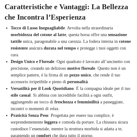
Caratteristiche e Vantaggi: La Bellezza
che Incontra l’Esperienza
Tocco di Lusso Ineguagliabile
: Avvolta nella straordinaria
morbidezza del cotone al latte
, questa borsa offre una
sensazione
tattile
unica, paragonabile a una carezza. La fodera interna in
cotone
resistente
assicura
durata nel tempo
e protegge i tuoi oggetti con
cura.
Design Unico e Floreale
: Ogni quadrato è lavorato all’uncinetto con
precisione, creando un delizioso
motivo floreale
. Questo non è un
semplice pattern, è la firma di un
pezzo unico
, che rende il tuo
accessorio irripetibile e pieno di
personalità
.
Versatilità per il Look Quotidiano
: È la compagna ideale per il tuo
stile casual
. Si abbina con incredibile facilità a ogni outfit,
aggiungendo un tocco di
freschezza e femminilità
a passeggiate,
incontri o momenti di relax.
Praticità Senza Peso
: Progettata per essere tua complice, è
sorprendentemente
leggera
e comoda da portare. La chiusura sicura
custodisce l’essenziale, mentre la struttura morbida si adatta a te,
garantendo un
comfort
che dura tutto il giorno.