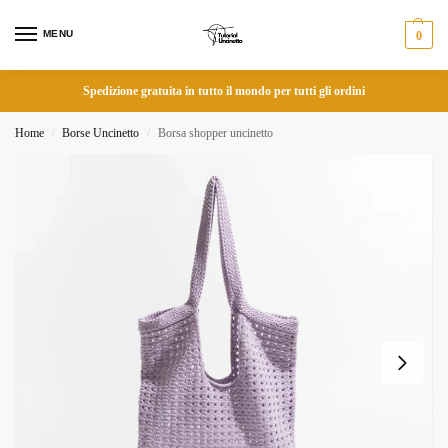
MENU
0
Spedizione gratuita in tutto il mondo per tutti gli ordini
Home
Borse Uncinetto
Borsa shopper uncinetto
/
/