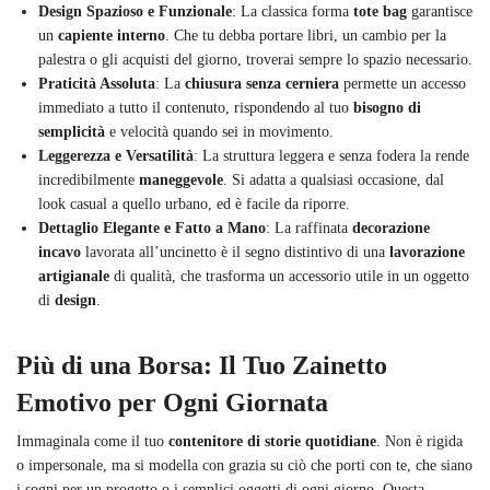
Design Spazioso e Funzionale
: La classica forma
tote bag
garantisce
un
capiente interno
. Che tu debba portare libri, un cambio per la
palestra o gli acquisti del giorno, troverai sempre lo spazio necessario.
Praticità Assoluta
: La
chiusura senza cerniera
permette un accesso
immediato a tutto il contenuto, rispondendo al tuo
bisogno di
semplicità
e velocità quando sei in movimento.
Leggerezza e Versatilità
: La struttura leggera e senza fodera la rende
incredibilmente
maneggevole
. Si adatta a qualsiasi occasione, dal
look casual a quello urbano, ed è facile da riporre.
Dettaglio Elegante e Fatto a Mano
: La raffinata
decorazione
incavo
lavorata all’uncinetto è il segno distintivo di una
lavorazione
artigianale
di qualità, che trasforma un accessorio utile in un oggetto
di
design
.
Più di una Borsa: Il Tuo Zainetto
Emotivo per Ogni Giornata
Immaginala come il tuo
contenitore di storie quotidiane
. Non è rigida
o impersonale, ma si modella con grazia su ciò che porti con te, che siano
i sogni per un progetto o i semplici oggetti di ogni giorno. Questa