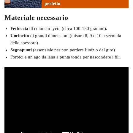
perfetto
Materiale necessario
Fettuccia
di cotone o lycra (circa 100-150 grammi).
Uncinetto
di grandi dimensioni (misura 8, 9 o 10 a seconda
dello spessore).
Segnapunti
(essenziale per non perdere l’inizio del giro).
Forbici e un ago da lana a punta tonda per nascondere i fili.