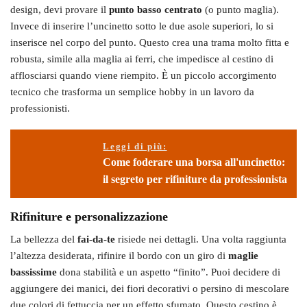
design, devi provare il
punto basso centrato
(o punto maglia).
Invece di inserire l’uncinetto sotto le due asole superiori, lo si
inserisce nel corpo del punto. Questo crea una trama molto fitta e
robusta, simile alla maglia ai ferri, che impedisce al cestino di
afflosciarsi quando viene riempito. È un piccolo accorgimento
tecnico che trasforma un semplice hobby in un lavoro da
professionisti.
Leggi di più:
Come foderare una borsa all'uncinetto:
il segreto per rifiniture da professionista
Rifiniture e personalizzazione
La bellezza del
fai-da-te
risiede nei dettagli. Una volta raggiunta
l’altezza desiderata, rifinire il bordo con un giro di
maglie
bassissime
dona stabilità e un aspetto “finito”. Puoi decidere di
aggiungere dei manici, dei fiori decorativi o persino di mescolare
due colori di fettuccia per un effetto sfumato. Questo cestino è