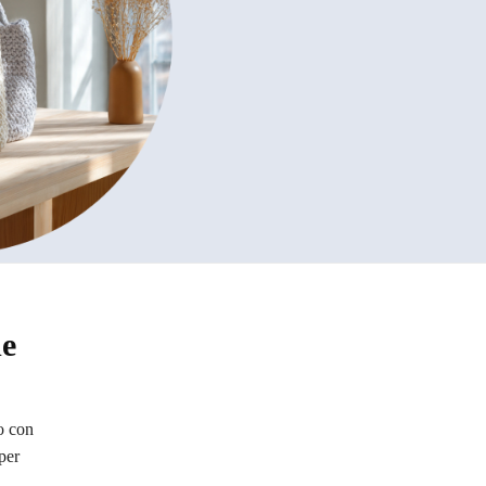
de
o con
 per