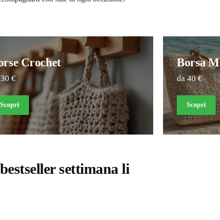
orse Crochet
Borsa M
 30 €
da 40 €
Scopri
Scopri
 bestseller settimana li