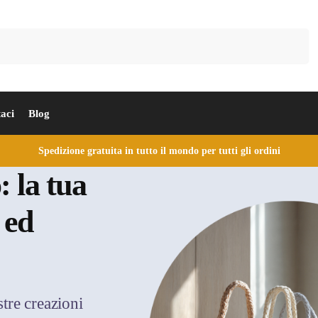
Cerca
aci
Blog
Spedizione gratuita in tutto il mondo per tutti gli ordini
: la tua
 ed
stre creazioni