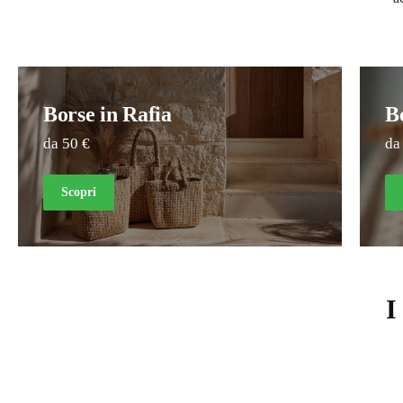
Borse in Rafia
B
da 50 €
da
Scopri
I