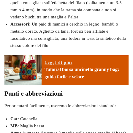
quella consigliata sull’etichetta del filato (solitamente un 3.5
mm o 4 mm), in modo che la trama sia compatta e non si
vedano buchi tra una maglia e l’altra.
Accessori:
Un paio di manici a cerchio in legno, bambù o
metallo dorato. Aghetto da lana, forbici ben affilate e,
facoltativo ma consigliato, una fodera in tessuto sintetico dello
stesso colore del filo.
Leggi di più:
Tutorial borsa uncinetto granny bag:
guida facile e veloce
Punti e abbreviazioni
Per orientarti facilmente, useremo le abbreviazioni standard:
Cat:
Catenella
MB:
Maglia bassa
Aum:
Aumento (lavorare 2 maglie nella stessa maglia di base)