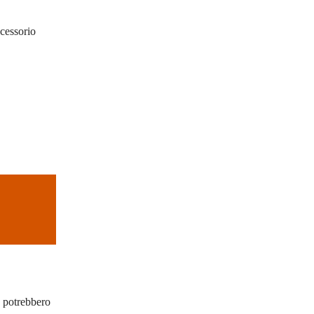
ccessorio
he potrebbero