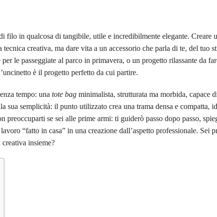
i filo in qualcosa di tangibile, utile e incredibilmente elegante. Creare 
tecnica creativa, ma dare vita a un accessorio che parla di te, del tuo sti
per le passeggiate al parco in primavera, o un progetto rilassante da fa
ncinetto è il progetto perfetto da cui partire.
 senza tempo: una
tote bag
minimalista, strutturata ma morbida, capace di
la sua semplicità: il punto utilizzato crea una trama densa e compatta, i
on preoccuparti se sei alle prime armi: ti guiderò passo dopo passo, spie
n lavoro “fatto in casa” in una creazione dall’aspetto professionale. Sei p
a creativa insieme?