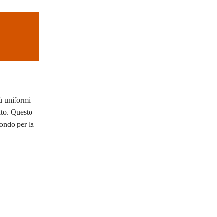
iù uniformi
lato. Questo
tondo per la