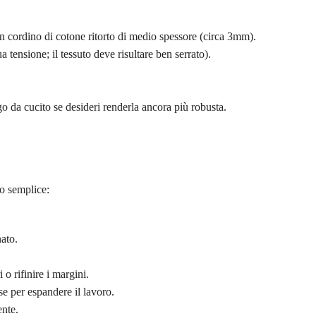
cordino di cotone ritorto di medio spessore (circa 3mm).
ensione; il tessuto deve risultare ben serrato).
go da cucito se desideri renderla ancora più robusta.
o semplice:
nato.
 o rifinire i margini.
e per espandere il lavoro.
nte.