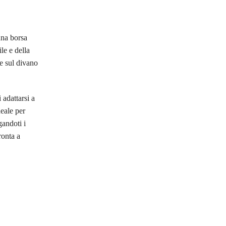
una borsa
le e della
re sul divano
 adattarsi a
deale per
gandoti i
ronta a