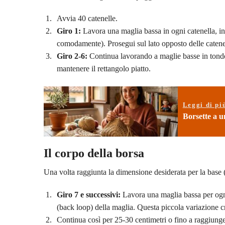
Avvia 40 catenelle.
Giro 1:
Lavora una maglia bassa in ogni catenella, in
comodamente). Prosegui sul lato opposto delle catenel
Giro 2-6:
Continua lavorando a maglie basse in tondo,
mantenere il rettangolo piatto.
Leggi di pi
Borsette a u
Il corpo della borsa
Una volta raggiunta la dimensione desiderata per la base
Giro 7 e successivi:
Lavora una maglia bassa per ogni 
(back loop) della maglia. Questa piccola variazione cre
Continua così per 25-30 centimetri o fino a raggiunger