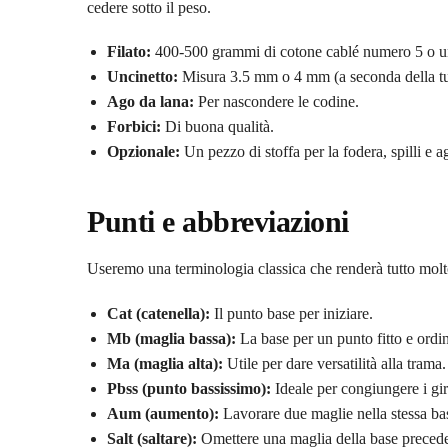
cedere sotto il peso.
Filato:
400-500 grammi di cotone cablé numero 5 o un 
Uncinetto:
Misura 3.5 mm o 4 mm (a seconda della tua t
Ago da lana:
Per nascondere le codine.
Forbici:
Di buona qualità.
Opzionale:
Un pezzo di stoffa per la fodera, spilli e a
Punti e abbreviazioni
Useremo una terminologia classica che renderà tutto molt
Cat (catenella):
Il punto base per iniziare.
Mb (maglia bassa):
La base per un punto fitto e ordi
Ma (maglia alta):
Utile per dare versatilità alla trama.
Pbss (punto bassissimo):
Ideale per congiungere i giri
Aum (aumento):
Lavorare due maglie nella stessa bas
Salt (saltare):
Omettere una maglia della base precede