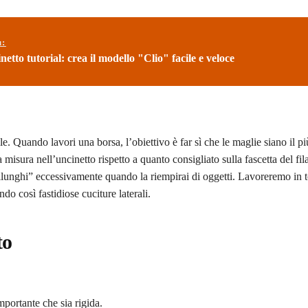
ù:
etto tutorial: crea il modello "Clio" facile e veloce
e. Quando lavori una borsa, l’obiettivo è far sì che le maglie siano il p
 misura nell’uncinetto rispetto a quanto consigliato sulla fascetta del fi
llunghi” eccessivamente quando la riempirai di oggetti. Lavoreremo in 
do così fastidiose cuciture laterali.
to
importante che sia rigida.