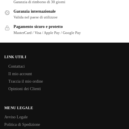
Garanzia di rimborso di 30 giorni
Garanzia internazionale
Valida nel paese di utilizzoe
Pagamento sicuro e protetto
MasterCard / Visa / Apple Pay / Google Pay
LINK UTILI
Contattaci
Il mio account
Traccia il mio ordine
Opinioni dei Clienti
MENU LEGALE
Avviso Legale
Politica di Spedizione