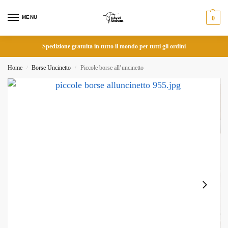
MENU
0
Spedizione gratuita in tutto il mondo per tutti gli ordini
Home
Borse Uncinetto
Piccole borse all’uncinetto
/
/