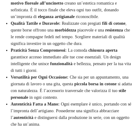
motivo floreale all’uncinetto
creano un’estetica romantica e
sofisticata. È il tocco finale che eleva ogni tuo outfit, donando
un’impronta di
eleganza artigianale
riconoscibile.
Qualità Tattile e Duravole:
Realizzate con pregiati
fili di cotone
,
queste borse offrono una
morbidezza
piacevole e una
resistenza
che
le rende compagne fedeli nel tempo. Scegliere materiali di qualità
significa investire in un oggetto che dura.
Praticità Senza Compromessi:
La comoda
chiusura aperta
garantisce accesso immediato alle tue cose essenziali. Un design
intelligente che unisce
funzionalità
e bellezza, pensato per la tua vita
di tutti i giorni.
Versatilità per Ogni Occasione:
Che sia per un appuntamento, una
giornata di lavoro o una gita, questa
piccola borsa in cotone
si adatta
con naturalezza. È l’accessorio trasversale che valorizza il tuo
stile
personale
in ogni contesto.
Autenticità Fatta a Mano:
Ogni esemplare è unico, portando con sé
l’impronta dell’artigiano. Possederne una significa abbracciare
l’
autenticità
e distinguersi dalla produzione in serie, con un oggetto
che ha un’anima.