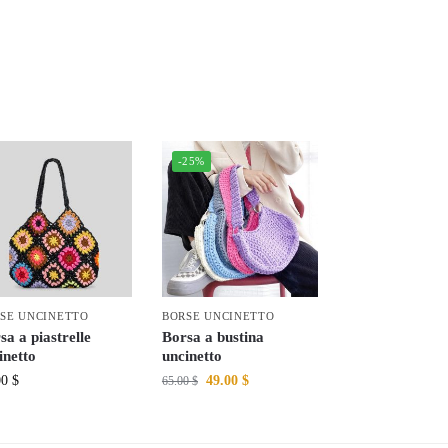
-25%
SE UNCINETTO
BORSE UNCINETTO
sa a piastrelle
Borsa a bustina
inetto
uncinetto
00
$
49.00
$
65.00
$