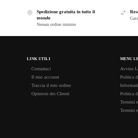
Spedizione gratuita in tutto il
Reso
mondo
Gara
Nessun ordine minimo
LINK UTILI
MENU L
Contattaci
Avviso L
Il mio account
Politica 
Traccia il mio ordine
Informati
Opinioni dei Clienti
Politica 
Termini e
Termini e