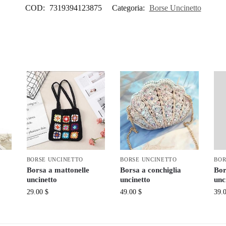
COD:
7319394123875
Categoria:
Borse Uncinetto
BORSE UNCINETTO
BORSE UNCINETTO
BOR
Borsa a mattonelle
Borsa a conchiglia
Bor
uncinetto
uncinetto
unc
29.00
$
49.00
$
39.