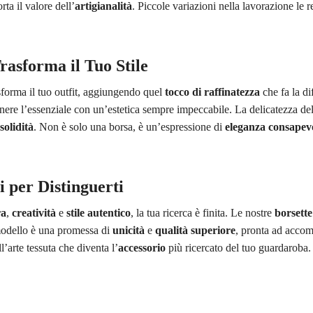
rta il valore dell’
artigianalità
. Piccole variazioni nella lavorazione le
rasforma il Tuo Stile
forma il tuo outfit, aggiungendo quel
tocco di raffinatezza
che fa la d
nere l’essenziale con un’estetica sempre impeccabile. La delicatezza del
solidità
. Non è solo una borsa, è un’espressione di
eleganza consapev
i per Distinguerti
ra
,
creatività
e
stile autentico
, la tua ricerca è finita. Le nostre
borsette
 modello è una promessa di
unicità
e
qualità superiore
, pronta ad accom
’arte tessuta che diventa l’
accessorio
più ricercato del tuo guardaroba.