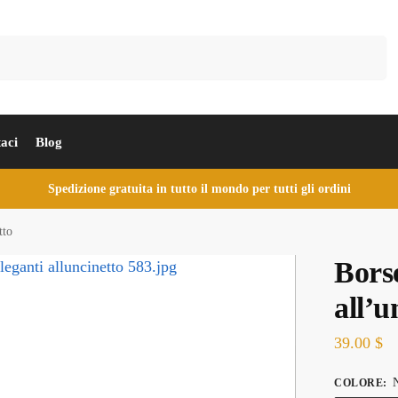
Cerca
aci
Blog
Spedizione gratuita in tutto il mondo per tutti gli ordini
tto
Borse
all’u
39.00
$
N
COLORE
: