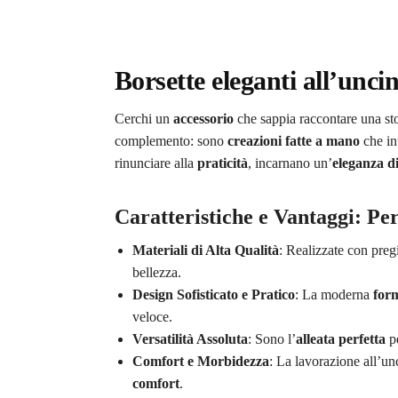
Borsette eleganti all’unci
Cerchi un
accessorio
che sappia raccontare una st
complemento: sono
creazioni fatte a mano
che in
rinunciare alla
praticità
, incarnano un’
eleganza d
Caratteristiche e Vantaggi: Pe
Materiali di Alta Qualità
: Realizzate con preg
bellezza.
Design Sofisticato e Pratico
: La moderna
form
veloce.
Versatilità Assoluta
: Sono l’
alleata perfetta
pe
Comfort e Morbidezza
: La lavorazione all’un
comfort
.