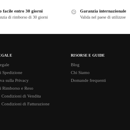
 facile entro 30 giorni
Garanzia internazionale
nzia di rimborso di 30 giorni
Valida nel paese di utilizzoe
EGALE
RISORSE E GUIDE
egale
Blog
di Spedizione
Chi Siamo
va sulla Privacy
Domande frequenti
di Rimborso e Reso
 Condizioni di Vendita
 Condizioni di Fatturazione