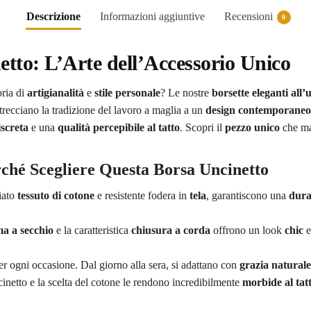
Descrizione
Informazioni aggiuntive
Recensioni
0
netto: L’Arte dell’Accessorio Unico
oria di
artigianalità
e
stile personale
? Le nostre
borsette eleganti all’
trecciano la tradizione del lavoro a maglia a un
design contemporaneo
iscreta
e una
qualità percepibile al tatto
. Scopri il
pezzo unico
che ma
rché Scegliere Questa Borsa Uncinetto
iato
tessuto di cotone
e resistente fodera in
tela
, garantiscono una
dura
a a secchio
e la caratteristica
chiusura a corda
offrono un look
chic
e
r ogni occasione. Dal giorno alla sera, si adattano con
grazia naturale
cinetto e la scelta del cotone le rendono incredibilmente
morbide al tat