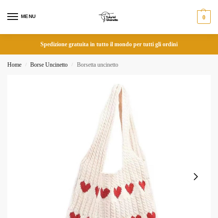
MENU
0
Spedizione gratuita in tutto il mondo per tutti gli ordini
Home
Borse Uncinetto
Borsetta uncinetto
/
/