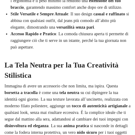
l’ergonomia e il peso minimo la rendono una
estensione del tuo
braccio
, garantendo massimo comfort anche dopo ore di utilizzo.
Stile Versatile e Sempre Attuale
: Il suo design
casual e raffinato
si
abbina con qualsiasi outfit, dal jeans più comodo all’abito più
elegante, dimostrando una
versatilità senza pari
.
Accesso Rapido e Pratico
: La comoda chiusura aperta ti permette di
raggiungere ciò che ti serve in un istante, perché la tua giornata non
può aspettare.
La Tela Neutra per la Tua Creatività
Stilistica
Immagina di avere un accessorio che non limita, ma ispira. Questa
borsetta a tracolla
è come una
tela neutra
su cui dipingere la tua
identità ogni giorno. La sua texture lavorata all’uncinetto, realizzata con
moderno filato poliestere, aggiunge un
tocco di autenticità artigianale
a
qualsiasi look, senza mai risultare eccessiva. È la complice ideale che ti
segue dal mattino alla sera, adattandosi al cambiare dei tuoi impegni con
disinvoltura ed eleganza
. La sua
anima pratica
si nasconde in dettagli
come la fodera interna protettiva, un vero
nido sicuro
per i tuoi oggetti