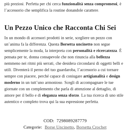
più preziosi. Perfetta per chi cerca
funzionalità senza compromessi
, è
l’accessorio che semplifica la routine donandole carattere.
Un Pezzo Unico che Racconta Chi Sei
In un mondo di accessori prodotti in serie, scegliere un pezzo con
un’anima fa la differenza. Questa
Borsetta uncinetto
non segue
semplicemente la moda, la interpreta con
personalità e ricercatezza
. È
pensata per te, donna consapevole che non rinuncia alla
bellezza
nemmeno nei ritmi più serrati, che desidera circondarsi di oggetti belli e
utili. Diventerà il perno del tuo guardaroba, l’accessorio a cui tornare
sempre con piacere, perché capace di coniugare
artigianalità
e
design
moderno
in un tutt’uno armonioso. Scegli di accompagnare le tue
giornate con un complemento che parla di attenzione al dettaglio, di
amore per il bello e di
eleganza senza sforzo
. La tua ricerca di uno stile
autentico e completo trova qui la sua espressione perfetta.
COD:
7298089287779
Categorie:
Borse Uncinetto
,
Borsetta Crochet