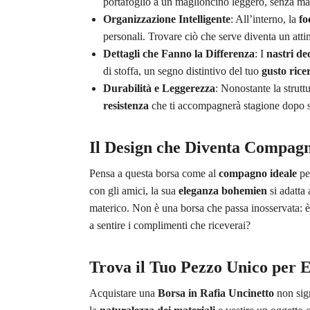
portafoglio a un maglioncino leggero, senza ma
Organizzazione Intelligente
: All’interno, la
fo
personali. Trovare ciò che serve diventa un atti
Dettagli che Fanno la Differenza
: I
nastri de
di stoffa, un segno distintivo del tuo
gusto rice
Durabilità e Leggerezza
: Nonostante la strutt
resistenza
che ti accompagnerà stagione dopo s
Il Design che Diventa Compagn
Pensa a questa borsa come al
compagno ideale
per
con gli amici, la sua
eleganza bohemien
si adatta
materico. Non è una borsa che passa inosservata: 
a sentire i complimenti che riceverai?
Trova il Tuo Pezzo Unico per 
Acquistare una
Borsa in Rafia Uncinetto
non sign