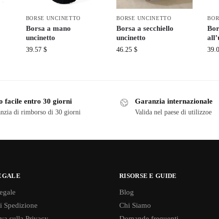
BORSE UNCINETTO
BORSE UNCINETTO
BOR
Borsa a mano
Borsa a secchiello
Bor
uncinetto
uncinetto
all
39.57
$
46.25
$
39.
 facile entro 30 giorni
Garanzia internazionale
nzia di rimborso di 30 giorni
Valida nel paese di utilizzoe
EGALE
RISORSE E GUIDE
egale
Blog
di Spedizione
Chi Siamo
va sulla Privacy
Domande frequenti