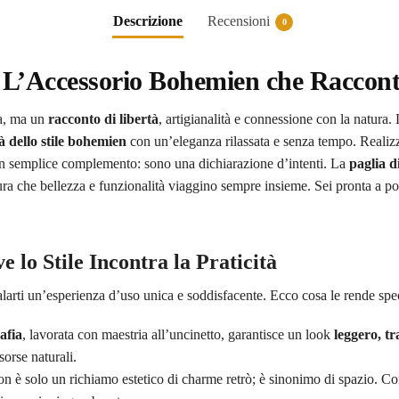
Descrizione
Recensioni
0
: L’Accessorio Bohemien che Raccont
sa, ma un
racconto di libertà
, artigianalità e connessione con la natura.
à dello stile bohemien
con un’eleganza rilassata e senza tempo. Realiz
un semplice complemento: sono una dichiarazione d’intenti. La
paglia d
ra che bellezza e funzionalità viaggino sempre insieme. Sei pronta a por
e lo Stile Incontra la Praticità
alarti un’esperienza d’uso unica e soddisfacente. Ecco cosa le rende spec
afia
, lavorata con maestria all’uncinetto, garantisce un look
leggero, tr
sorse naturali.
n è solo un richiamo estetico di charme retrò; è sinonimo di spazio. Cont