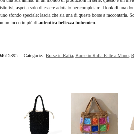
on una sua anima. In un mondo di produzioni in serie, questo è un invit
distintivi, aspetta solo di essere adottato per completare il look di una 
a uno sfondo speciale: lascia che sia una di queste borse a raccontarla. S
con un tocco in più di
autentica bellezza bohemien
.
94615395
Categorie:
Borse in Rafia
,
Borse in Rafia Fatte a Mano
,
B