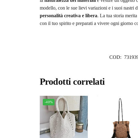
la
naturalezza dei materiali
e vestire un oggetto c
modello, con le sue lievi variazioni e i suoi nastri 
personalità creativa e libera
. La tua storia merit
con il tuo spirito e preparati a vivere ogni giorno 
COD:
73193
Prodotti correlati
-40%