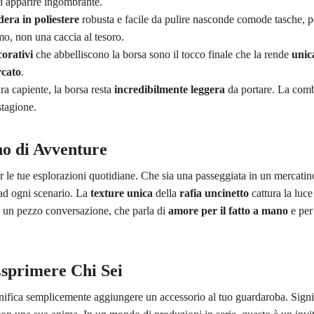
i apparire ingombrante.
dera in poliestere
robusta e facile da pulire nasconde comode tasche, p
mo, non una caccia al tesoro.
corativi
che abbelliscono la borsa sono il tocco finale che la rende
unic
rcato
.
ura capiente, la borsa resta
incredibilmente leggera
da portare. La combi
tagione.
o di Avventure
 le tue esplorazioni quotidiane. Che sia una passeggiata in un mercatin
 ad ogni scenario. La
texture unica
della
rafia uncinetto
cattura la luce
è un pezzo conversazione, che parla di
amore per il fatto a mano
e per 
Esprimere Chi Sei
ifica semplicemente aggiungere un accessorio al tuo guardaroba. Signifi