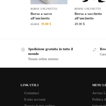
BORSE UNCINETTO
BORSE UNCINETTO
Borsa a sacco
Borsa a sacchetto
all’uncinetto
all’uncinetto
39.00
$
49.00
$
65.00
$
Spedizione gratuita in tutto il
Reso
mondo
Gara
Nessun ordine minimo
LINK UTILI
MENU L
Contattaci
Avviso L
Il mio account
Politica 
Traccia il mio ordine
Informati