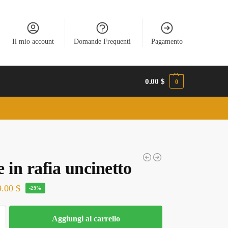
Il mio account
Domande Frequenti
Pagamento
0.00
$
0
 in rafia uncinetto
9.00
$
-29%
Aggiungi al carrello