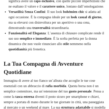
significa avere un
capo esclusivo
, con quelle piccole imperfezioni che
ne esaltano il valore e il
carattere unico
, lontano dall’omologazione.
Versatilità Senza Confini
: Il suo look
bohémien chic
si adatta ad
ogni occasione. È la compagna ideale per un
look casual di giorno
,
ma sa elevarsi con disinvoltura per un aperitivo o una cena,
dimostrando una
trasversalità
straordinaria.
Funzionalità ed Eleganza
: L’assenza di chiusure complicate rende il
suo uso
semplice e immediato
. È la scelta perfetta per la donna
dinamica che non vuole rinunciare allo
stile
nemmeno nella
quotidianità
più frenetica.
La Tua Compagna di Avventure
Quotidiane
Immagina di avere al tuo fianco un’alleata che accoglie le tue cose
essenziali con un abbraccio di
rafia morbida
. Questa borsa non è un
semplice contenitore, ma un’estensione del tuo
gusto personale
. Pensa a
come la
tasca esterna
diventi il posto sicuro per smartphone e chiavi,
sempre a portata di mano durante le tue giornate in città, una passeggiata
al mercato o un weekend al mare. La sua
struttura adattabile
si modella