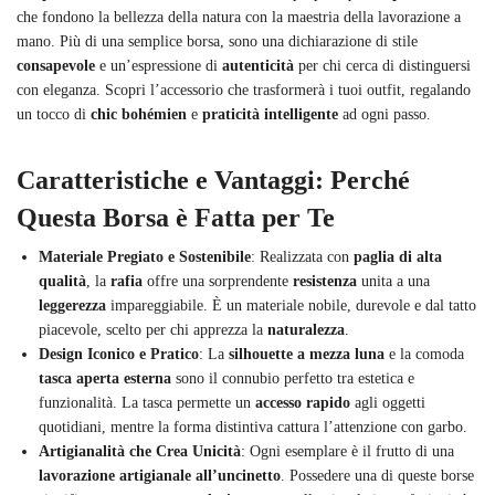
che fondono la bellezza della natura con la maestria della lavorazione a
mano. Più di una semplice borsa, sono una dichiarazione di stile
consapevole
e un’espressione di
autenticità
per chi cerca di distinguersi
con eleganza. Scopri l’accessorio che trasformerà i tuoi outfit, regalando
un tocco di
chic bohémien
e
praticità intelligente
ad ogni passo.
Caratteristiche e Vantaggi: Perché
Questa Borsa è Fatta per Te
Materiale Pregiato e Sostenibile
: Realizzata con
paglia di alta
qualità
, la
rafia
offre una sorprendente
resistenza
unita a una
leggerezza
impareggiabile. È un materiale nobile, durevole e dal tatto
piacevole, scelto per chi apprezza la
naturalezza
.
Design Iconico e Pratico
: La
silhouette a mezza luna
e la comoda
tasca aperta esterna
sono il connubio perfetto tra estetica e
funzionalità. La tasca permette un
accesso rapido
agli oggetti
quotidiani, mentre la forma distintiva cattura l’attenzione con garbo.
Artigianalità che Crea Unicità
: Ogni esemplare è il frutto di una
lavorazione artigianale all’uncinetto
. Possedere una di queste borse