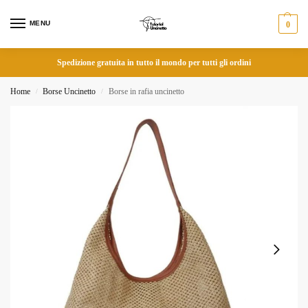
MENU
0
Spedizione gratuita in tutto il mondo per tutti gli ordini
Home
Borse Uncinetto
Borse in rafia uncinetto
/
/