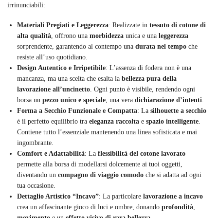
irrinunciabili:
Materiali Pregiati e Leggerezza
: Realizzate in
tessuto di cotone di
alta qualità
, offrono una
morbidezza
unica e una
leggerezza
sorprendente, garantendo al contempo una
durata nel tempo
che
resiste all’uso quotidiano.
Design Autentico e Irripetibile
: L’assenza di fodera non è una
mancanza, ma una scelta che esalta la
bellezza pura della
lavorazione all’uncinetto
. Ogni punto è visibile, rendendo ogni
borsa un
pezzo unico e speciale
, una vera
dichiarazione d’intenti
.
Forma a Secchio Funzionale e Compatta
: La
silhouette a secchio
è il perfetto equilibrio tra
eleganza raccolta
e
spazio intelligente
.
Contiene tutto l’essenziale mantenendo una linea sofisticata e mai
ingombrante.
Comfort e Adattabilità
: La
flessibilità del cotone lavorato
permette alla borsa di modellarsi dolcemente ai tuoi oggetti,
diventando un
compagno di viaggio comodo
che si adatta ad ogni
tua occasione.
Dettaglio Artistico “Incavo”
: La particolare
lavorazione a incavo
crea un affascinante gioco di luci e ombre, donando
profondità
,
movimento
e un
effetto visivo di rara bellezza
.