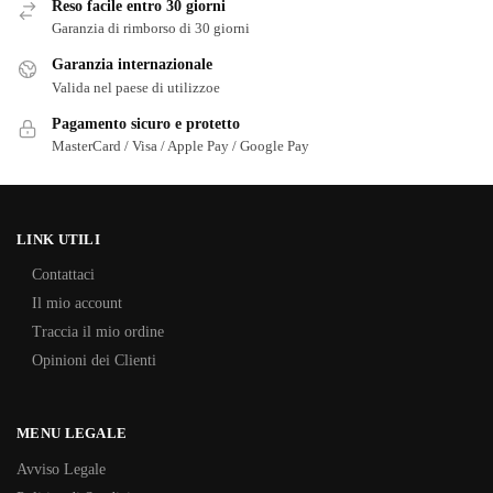
Reso facile entro 30 giorni
Garanzia di rimborso di 30 giorni
Garanzia internazionale
Valida nel paese di utilizzoe
Pagamento sicuro e protetto
MasterCard / Visa / Apple Pay / Google Pay
LINK UTILI
Contattaci
Il mio account
Traccia il mio ordine
Opinioni dei Clienti
MENU LEGALE
Avviso Legale