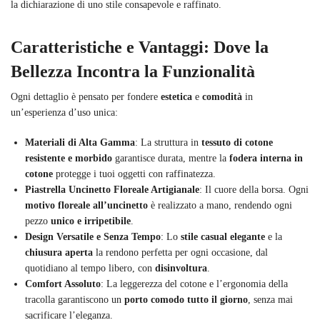
la dichiarazione di uno stile consapevole e raffinato.
Caratteristiche e Vantaggi: Dove la
Bellezza Incontra la Funzionalità
Ogni dettaglio è pensato per fondere
estetica
e
comodità
in
un’esperienza d’uso unica:
Materiali di Alta Gamma
: La struttura in
tessuto di cotone
resistente e morbido
garantisce durata, mentre la
fodera interna in
cotone
protegge i tuoi oggetti con raffinatezza.
Piastrella Uncinetto Floreale Artigianale
: Il cuore della borsa. Ogni
motivo floreale all’uncinetto
è realizzato a mano, rendendo ogni
pezzo
unico e irripetibile
.
Design Versatile e Senza Tempo
: Lo
stile casual elegante
e la
chiusura aperta
la rendono perfetta per ogni occasione, dal
quotidiano al tempo libero, con
disinvoltura
.
Comfort Assoluto
: La leggerezza del cotone e l’ergonomia della
tracolla garantiscono un
porto comodo tutto il giorno
, senza mai
sacrificare l’eleganza.