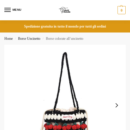
MENU
0
Spedizione gratuita in tutto il mondo per tutti gli ordini
Home
Borse Uncinetto
Borse colorate all’uncinetto
/
/