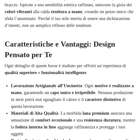
braccio. Ispirate a una sensibilità estetica raffinata, uniscono la gioia dei
colori vibranti
alla calda
tessitura a mano
, creando un pezzo unico che
sfida l’anonimato. Perché il tuo stile merita di essere una dichiarazione
d’intenti, non un semplice riflesso delle tendenze.
Caratteristiche e Vantaggi: Design
Pensato per Te
Ogni dettaglio di queste borse è studiato per offrirti un’esperienza di
qualità superiore
e
funzionalità intelligente
:
Lavorazione Artigianale all’Uncinetto
: Ogni
motivo è realizzato a
mano
, garantendo un
capo unico e irripetibile
. Nessuna produzione
in serie potrà mai eguagliare il calore e il
carattere distintivo
di
questa lavorazione.
Materiali di Alta Qualità
: La morbida
lana premium
assicura una
sensazione di
comfort eccezionale
e una
resistenza duratura
, mentre
la
fodera interna in lino
aggiunge raffinatezza e protegge i tuoi
oggetti.