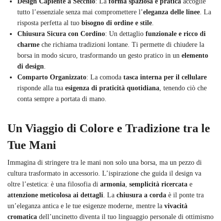
Design Capiente a Secchio
: La
forma spaziosa e pratica
accoglie
tutto l’essenziale senza mai compromettere l’
eleganza delle linee
. La
risposta perfetta al tuo
bisogno di ordine e stile
.
Chiusura Sicura con Cordino
: Un dettaglio
funzionale e ricco di
charme
che richiama tradizioni lontane. Ti permette di chiudere la
borsa in modo sicuro, trasformando un gesto pratico in un
elemento
di design
.
Comparto Organizzato
: La comoda
tasca interna per il cellulare
risponde alla tua
esigenza di praticità quotidiana
, tenendo ciò che
conta sempre a portata di mano.
Un Viaggio di Colore e Tradizione tra le
Tue Mani
Immagina di stringere tra le mani non solo una borsa, ma un pezzo di
cultura trasformato in accessorio. L’ispirazione che guida il design va
oltre l’estetica: è una filosofia di
armonia
,
semplicità ricercata
e
attenzione meticolosa ai dettagli
. La
chiusura a corda
è il ponte tra
un’eleganza antica e le tue esigenze moderne, mentre la
vivacità
cromatica
dell’uncinetto diventa il tuo linguaggio personale di ottimismo