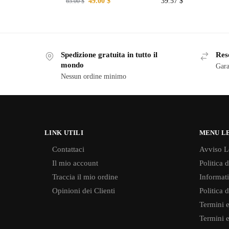
49.00
$
39.57
$
65.00
$
Spedizione gratuita in tutto il
Reso
mondo
Gara
Nessun ordine minimo
LINK UTILI
MENU L
Contattaci
Avviso L
Il mio account
Politica 
Traccia il mio ordine
Informati
Opinioni dei Clienti
Politica 
Termini e
Termini e