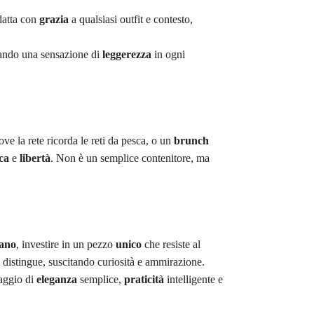
datta con
grazia
a qualsiasi outfit e contesto,
lando una sensazione di
leggerezza
in ogni
ve la rete ricorda le reti da pesca, o un
brunch
ca
e
libertà
. Non è un semplice contenitore, ma
mano
, investire in un pezzo
unico
che resiste al
i distingue, suscitando curiosità e ammirazione.
saggio di
eleganza
semplice,
praticità
intelligente e