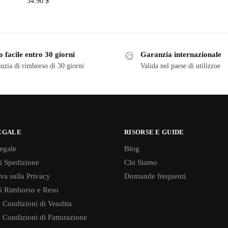
34.90
$
 facile entro 30 giorni
Garanzia internazionale
nzia di rimborso di 30 giorni
Valida nel paese di utilizzoe
EGALE
RISORSE E GUIDE
egale
Blog
di Spedizione
Chi Siamo
va sulla Privacy
Domande frequenti
di Rimborso e Reso
 Condizioni di Vendita
 Condizioni di Fatturazione