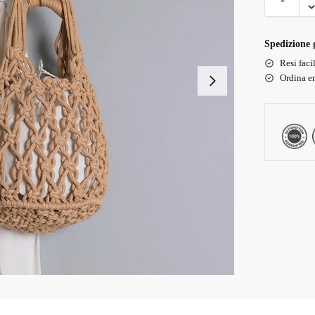
Spedizione g
Resi faci
Ordina en