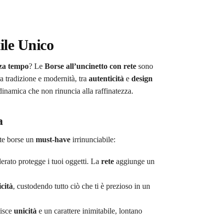
tile Unico
nza tempo
? Le
Borse all’uncinetto con rete
sono
ra tradizione e modernità, tra
autenticità
e
design
inamica che non rinuncia alla raffinatezza.
a
te borse un
must-have
irrinunciabile:
erato protegge i tuoi oggetti. La
rete
aggiunge un
icità
, custodendo tutto ciò che ti è prezioso in un
isce
unicità
e un carattere inimitabile, lontano