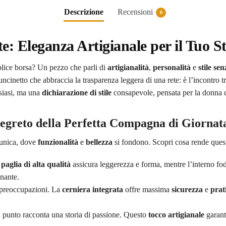
Descrizione
Recensioni
0
te: Eleganza Artigianale per il Tuo S
plice borsa? Un pezzo che parli di
artigianalità
,
personalità
e
stile se
’uncinetto che abbraccia la trasparenza leggera di una rete: è l’incontro t
siasi, ma una
dichiarazione di stile
consapevole, pensata per la donna d
 Segreto della Perfetta Compagna di Giornat
a unica, dove
funzionalità
e
bellezza
si fondono. Scopri cosa rende ques
n
paglia di alta qualità
assicura leggerezza e forma, mentre l’interno fod
inante.
 preoccupazioni. La
cerniera integrata
offre massima
sicurezza
e
prat
 punto racconta una storia di passione. Questo
tocco artigianale
garant