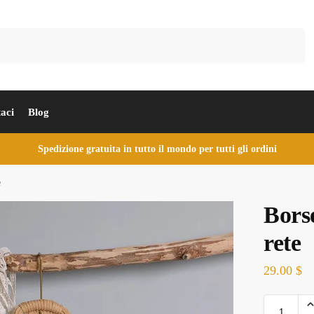
Cerca
aci
Blog
Spedizione gratuita in tutto il mondo per tutti gli ordini
e
Borse
rete
29.00
$