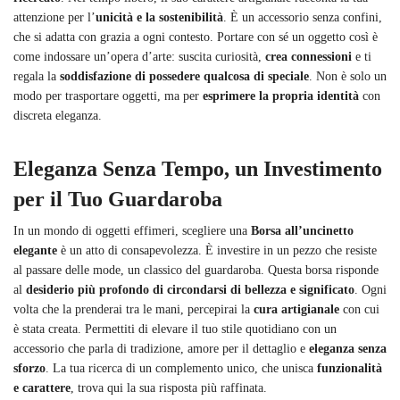
attenzione per l’
unicità e la sostenibilità
. È un accessorio senza confini,
che si adatta con grazia a ogni contesto. Portare con sé un oggetto così è
come indossare un’opera d’arte: suscita curiosità,
crea connessioni
e ti
regala la
soddisfazione di possedere qualcosa di speciale
. Non è solo un
modo per trasportare oggetti, ma per
esprimere la propria identità
con
discreta eleganza.
Eleganza Senza Tempo, un Investimento
per il Tuo Guardaroba
In un mondo di oggetti effimeri, scegliere una
Borsa all’uncinetto
elegante
è un atto di consapevolezza. È investire in un pezzo che resiste
al passare delle mode, un classico del guardaroba. Questa borsa risponde
al
desiderio più profondo di circondarsi di bellezza e significato
. Ogni
volta che la prenderai tra le mani, percepirai la
cura artigianale
con cui
è stata creata. Permettiti di elevare il tuo stile quotidiano con un
accessorio che parla di tradizione, amore per il dettaglio e
eleganza senza
sforzo
. La tua ricerca di un complemento unico, che unisca
funzionalità
e carattere
, trova qui la sua risposta più raffinata.