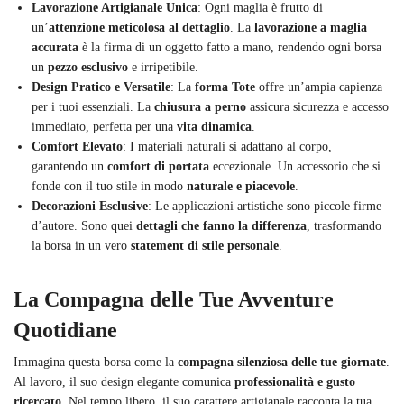
Lavorazione Artigianale Unica
: Ogni maglia è frutto di
un’
attenzione meticolosa al dettaglio
. La
lavorazione a maglia
accurata
è la firma di un oggetto fatto a mano, rendendo ogni borsa
un
pezzo esclusivo
e irripetibile.
Design Pratico e Versatile
: La
forma Tote
offre un’ampia capienza
per i tuoi essenziali. La
chiusura a perno
assicura sicurezza e accesso
immediato, perfetta per una
vita dinamica
.
Comfort Elevato
: I materiali naturali si adattano al corpo,
garantendo un
comfort di portata
eccezionale. Un accessorio che si
fonde con il tuo stile in modo
naturale e piacevole
.
Decorazioni Esclusive
: Le applicazioni artistiche sono piccole firme
d’autore. Sono quei
dettagli che fanno la differenza
, trasformando
la borsa in un vero
statement di stile personale
.
La Compagna delle Tue Avventure
Quotidiane
Immagina questa borsa come la
compagna silenziosa delle tue giornate
.
Al lavoro, il suo design elegante comunica
professionalità e gusto
ricercato
. Nel tempo libero, il suo carattere artigianale racconta la tua