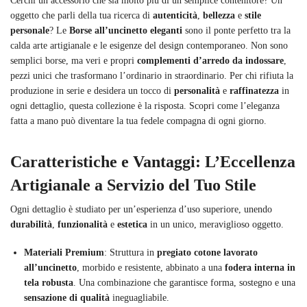
Cerchi un accessorio che sia molto più di un semplice contenitore? Un
oggetto che parli della tua ricerca di
autenticità
,
bellezza
e
stile
personale
? Le
Borse all’uncinetto eleganti
sono il ponte perfetto tra la
calda arte artigianale e le esigenze del design contemporaneo. Non sono
semplici borse, ma veri e propri
complementi d’arredo da indossare
,
pezzi unici che trasformano l’ordinario in straordinario. Per chi rifiuta la
produzione in serie e desidera un tocco di
personalità
e
raffinatezza
in
ogni dettaglio, questa collezione è la risposta. Scopri come l’eleganza
fatta a mano può diventare la tua fedele compagna di ogni giorno.
Caratteristiche e Vantaggi: L’Eccellenza
Artigianale a Servizio del Tuo Stile
Ogni dettaglio è studiato per un’esperienza d’uso superiore, unendo
durabilità
,
funzionalità
e
estetica
in un unico, meraviglioso oggetto.
Materiali Premium
: Struttura in
pregiato cotone lavorato
all’uncinetto
, morbido e resistente, abbinato a una
fodera interna in
tela robusta
. Una combinazione che garantisce forma, sostegno e una
sensazione di qualità
ineguagliabile.