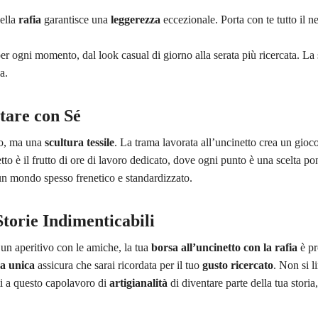
della
rafia
garantisce una
leggerezza
eccezionale. Porta con te tutto il n
 per ogni momento, dal look casual di giorno alla serata più ricercata. La
a.
tare con Sé
io, ma una
scultura tessile
. La trama lavorata all’uncinetto crea un gioco
to è il frutto di ore di lavoro dedicato, dove ogni punto è una scelta po
n mondo spesso frenetico e standardizzato.
orie Indimenticabili
 un aperitivo con le amiche, la tua
borsa all’uncinetto con la rafia
è pr
ca unica
assicura che sarai ricordata per il tuo
gusto ricercato
. Non si l
ti a questo capolavoro di
artigianalità
di diventare parte della tua storia