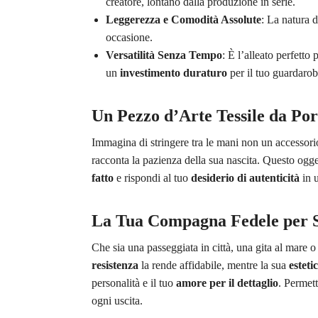
creatore, lontano dalla produzione in serie.
Leggerezza e Comodità Assolute
: La natura 
occasione.
Versatilità Senza Tempo
: È l’alleato perfetto
un
investimento duraturo
per il tuo guardarob
Un Pezzo d’Arte Tessile da Por
Immagina di stringere tra le mani non un accessor
racconta la pazienza della sua nascita. Questo ogget
fatto
e rispondi al tuo
desiderio di autenticità
in u
La Tua Compagna Fedele per St
Che sia una passeggiata in città, una gita al mare o
resistenza
la rende affidabile, mentre la sua
esteti
personalità e il tuo
amore per il dettaglio
. Permet
ogni uscita.