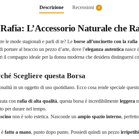
Descrizione
Recensioni
0
 Rafia: L’Accessorio Naturale che Ra
re le mode stagionali e parli di te? Le
borse all’uncinetto con la rafia
i portare al braccio un pezzo d’arte, dove l’
eleganza autentica
nasce d
i il compagno ideale per la donna moderna che desidera distinguersi c
rché Scegliere questa Borsa
ionalità in un oggetto di uso quotidiano. Ecco cosa rende speciale questo
zzata con
rafia di alta qualità
, questa borsa è incredibilmente
leggera
m
to per durare nel tempo.
uscino
non è solo estetica. Nasconde un
ampio spazio interno
, perfett
e è
fatto a mano
, punto dopo punto. Possiedi quindi un pezzo
irripetib