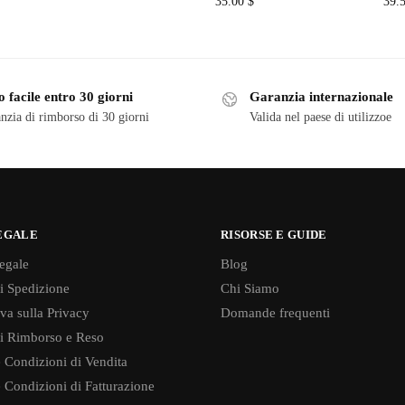
35.00
$
39.
 facile entro 30 giorni
Garanzia internazionale
nzia di rimborso di 30 giorni
Valida nel paese di utilizzoe
EGALE
RISORSE E GUIDE
egale
Blog
di Spedizione
Chi Siamo
va sulla Privacy
Domande frequenti
di Rimborso e Reso
 Condizioni di Vendita
 Condizioni di Fatturazione