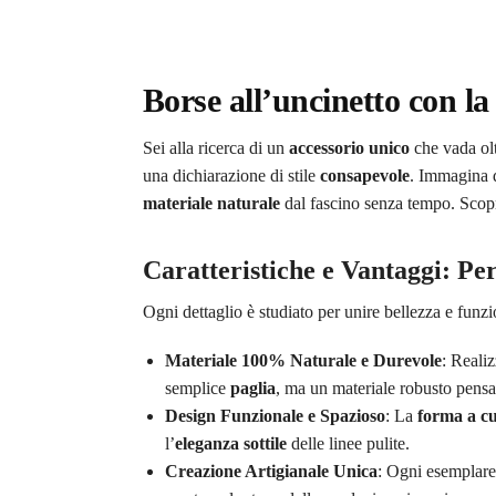
Borse all’uncinetto con la
Sei alla ricerca di un
accessorio unico
che vada olt
una dichiarazione di stile
consapevole
. Immagina d
materiale naturale
dal fascino senza tempo. Scopr
Caratteristiche e Vantaggi: Pe
Ogni dettaglio è studiato per unire bellezza e funz
Materiale 100% Naturale e Durevole
: Reali
semplice
paglia
, ma un materiale robusto pensa
Design Funzionale e Spazioso
: La
forma a c
l’
eleganza sottile
delle linee pulite.
Creazione Artigianale Unica
: Ogni esemplar