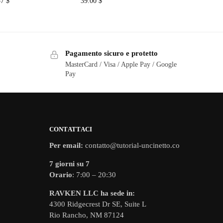
57
$
39.00
$
Pagamento sicuro e protetto
MasterCard / Visa / Apple Pay / Google
Pay
CONTATTACI
Per email:
contatto@tutorial-uncinetto.co
7 giorni su 7
Orario
: 7:00 – 20:30
RAVKEN LLC ha sede in:
4300 Ridgecrest Dr SE, Suite L
Rio Rancho, NM 87124