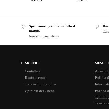
49.00
$
65.00
$
Spedizione gratuita in tutto il
Reso
mondo
Gara
Nessun ordine minimo
LINK UTILI
MENU L
Contattaci
Avviso L
Il mio account
Politica 
Traccia il mio ordine
Informati
Opinioni dei Clienti
Politica 
Termini e
Termini e