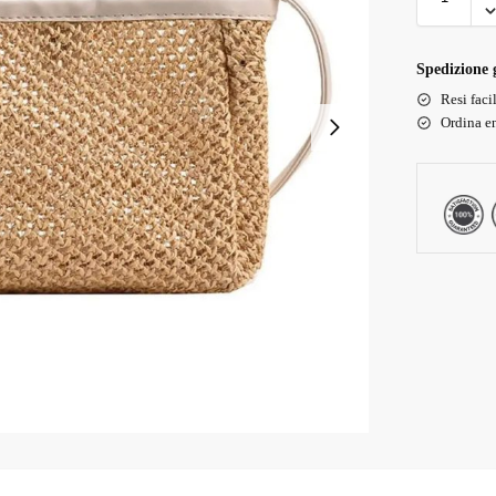
Spedizione g
Resi faci
Ordina en