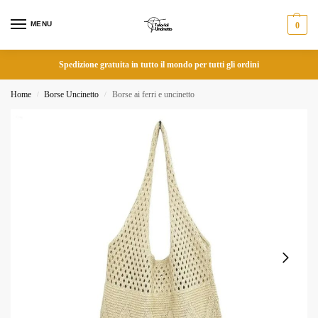
MENU
0
Spedizione gratuita in tutto il mondo per tutti gli ordini
Home
Borse Uncinetto
Borse ai ferri e uncinetto
/
/