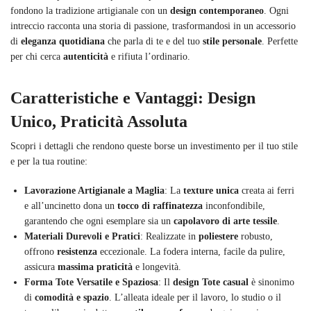
fondono la tradizione artigianale con un
design contemporaneo
. Ogni
intreccio racconta una storia di passione, trasformandosi in un accessorio
di
eleganza quotidiana
che parla di te e del tuo
stile personale
. Perfette
per chi cerca
autenticità
e rifiuta l’ordinario.
Caratteristiche e Vantaggi: Design
Unico, Praticità Assoluta
Scopri i dettagli che rendono queste borse un investimento per il tuo stile
e per la tua routine:
Lavorazione Artigianale a Maglia
: La
texture unica
creata ai ferri
e all’uncinetto dona un
tocco di raffinatezza
inconfondibile,
garantendo che ogni esemplare sia un
capolavoro di arte tessile
.
Materiali Durevoli e Pratici
: Realizzate in
poliestere
robusto,
offrono
resistenza
eccezionale. La fodera interna, facile da pulire,
assicura
massima praticità
e longevità.
Forma Tote Versatile e Spaziosa
: Il
design Tote casual
è sinonimo
di
comodità e spazio
. L’alleata ideale per il lavoro, lo studio o il