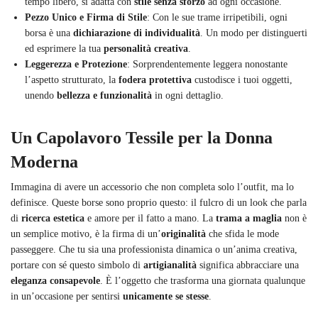
tempo libero, si adatta con
stile senza sforzo
ad ogni occasione.
Pezzo Unico e Firma di Stile
: Con le sue trame irripetibili, ogni
borsa è una
dichiarazione di individualità
. Un modo per distinguerti
ed esprimere la tua
personalità creativa
.
Leggerezza e Protezione
: Sorprendentemente leggera nonostante
l’aspetto strutturato, la
fodera protettiva
custodisce i tuoi oggetti,
unendo
bellezza e funzionalità
in ogni dettaglio.
Un Capolavoro Tessile per la Donna
Moderna
Immagina di avere un accessorio che non completa solo l’outfit, ma lo
definisce. Queste borse sono proprio questo: il fulcro di un look che parla
di
ricerca estetica
e amore per il fatto a mano. La
trama a maglia
non è
un semplice motivo, è la firma di un’
originalità
che sfida le mode
passeggere. Che tu sia una professionista dinamica o un’anima creativa,
portare con sé questo simbolo di
artigianalità
significa abbracciare una
eleganza consapevole
. È l’oggetto che trasforma una giornata qualunque
in un’occasione per sentirsi
unicamente se stesse
.