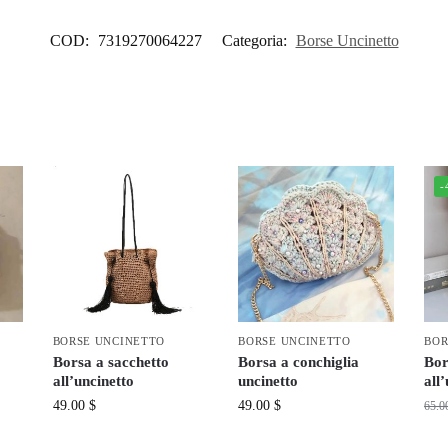
COD:
7319270064227
Categoria:
Borse Uncinetto
-
BORSE UNCINETTO
BORSE UNCINETTO
BOR
Borsa a sacchetto
Borsa a conchiglia
Bor
all’uncinetto
uncinetto
all
49.00
$
49.00
$
65.