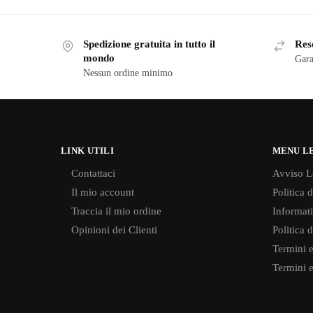
Spedizione gratuita in tutto il
Reso
mondo
Gara
Nessun ordine minimo
LINK UTILI
MENU L
Contattaci
Avviso L
Il mio account
Politica 
Traccia il mio ordine
Informati
Opinioni dei Clienti
Politica 
Termini e
Termini e