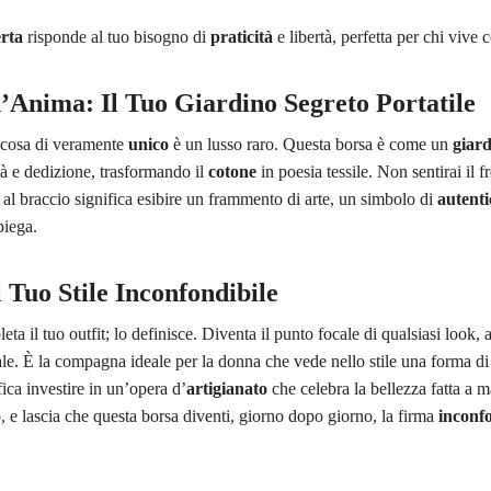
rta
risponde al tuo bisogno di
praticità
e libertà, perfetta per chi vive 
’Anima: Il Tuo Giardino Segreto Portatile
lcosa di veramente
unico
è un lusso raro. Questa borsa è come un
giard
ità e dedizione, trasformando il
cotone
in poesia tessile. Non sentirai il 
 al braccio significa esibire un frammento di arte, un simbolo di
autenti
piega.
 Tuo Stile Inconfondibile
ta il tuo outfit; lo definisce. Diventa il punto focale di qualsiasi look
ale. È la compagna ideale per la donna che vede nello stile una forma d
ica investire in un’opera d’
artigianato
che celebra la bellezza fatta a 
 e lascia che questa borsa diventi, giorno dopo giorno, la firma
inconfo