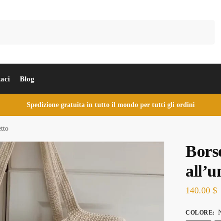
Cerca
aci
Blog
Spedizione gratuita in tutto il mondo per tutti gli ordini
etto
Borse
all’u
140.00
$
N
COLORE
: