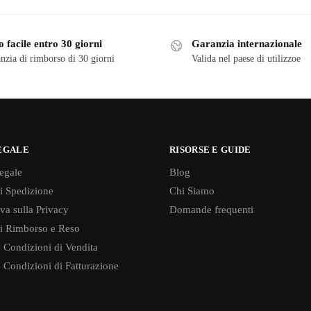
 facile entro 30 giorni
Garanzia internazionale
nzia di rimborso di 30 giorni
Valida nel paese di utilizzoe
EGALE
RISORSE E GUIDE
egale
Blog
di Spedizione
Chi Siamo
va sulla Privacy
Domande frequenti
di Rimborso e Reso
 Condizioni di Vendita
 Condizioni di Fatturazione