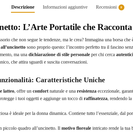
Descrizione
Informazioni aggiuntive
Recensioni
0
inetto: L’Arte Portatile che Racconta
ssorio che non segue le tendenze, ma le crea? Immagina una borsa che
 all’uncinetto
sono proprio questo: l’incontro perfetto tra il fascino se
emento, ma una
dichiarazione di stile personale
per chi cerca
autentic
unico, che attira sguardi e suscita conversazioni.
unzionalità: Caratteristiche Uniche
e latteo
, offre un
comfort
naturale e una
resistenza
eccezionale, garan
rotegge i tuoi oggetti e aggiunge un tocco di
raffinatezza
, rendendo la 
iosa è ideale per la donna dinamica. Contiene tutto l’essenziale, dal porta
un piccolo quadro all’uncinetto. Il
motivo floreale
intricato rende la tua