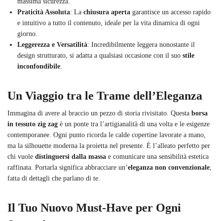
massima sicurezza.
Praticità Assoluta
: La
chiusura aperta
garantisce un accesso rapido
e intuitivo a tutto il contenuto, ideale per la vita dinamica di ogni
giorno.
Leggerezza e Versatilità
: Incredibilmente leggera nonostante il
design strutturato, si adatta a qualsiasi occasione con il suo
stile
inconfondibile
.
Un Viaggio tra le Trame dell’Eleganza
Immagina di avere al braccio un pezzo di storia rivisitato. Questa
borsa
in tessuto zig zag
è un ponte tra l’artigianalità di una volta e le esigenze
contemporanee. Ogni punto ricorda le calde copertine lavorate a mano,
ma la silhouette moderna la proietta nel presente. È l’alleato perfetto per
chi vuole
distinguersi dalla massa
e comunicare una sensibilità estetica
raffinata. Portarla significa abbracciare un’
eleganza non convenzionale
,
fatta di dettagli che parlano di te.
Il Tuo Nuovo Must-Have per Ogni