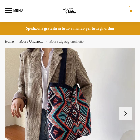
MENU
0
Spedizione gratuita in tutto il mondo per tutti gli ordini
Home
Borse Uncinetto
Borsa zig zag uncinetto
/
/