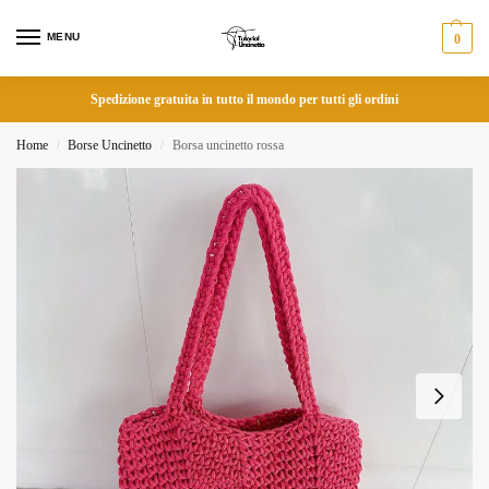
MENU
0
Spedizione gratuita in tutto il mondo per tutti gli ordini
Home
Borse Uncinetto
Borsa uncinetto rossa
/
/