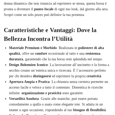
donna dinamica che non rinuncia ad esprimere se stessa, questa borsa è
pronta a diventare il
punto focale
di ogni tuo look, dal giorno alla sera.
Scopri come un solo pezzo può definire la tua presenza.
Caratteristiche e Vantaggi: Dove la
Bellezza Incontra l’Utilità
Materiale Premium e Morbido
: Realizzata in
poliestere di alta
qualità
, offre un
comfort
eccezionale al tatto e una
resistenza
duratura
, garantendo che la tua borsa resti splendida nel tempo.
Design Bohemien Iconico
: La lavorazione all’uncinetto e la forma a
secchio creano un’estetica unica e ricercata. È l’accessorio perfetto
per chi desidera
distinguersi
ed esprimere la propria
creatività
.
Apertura Ampia e Pratica
: La chiusura senza cerniera permette un
accesso facile e veloce a tutto il contenuto. Dimentica le ricerche
infinite:
organizzazione e praticità
sono garantite.
Versatilità Assoluta
: Grazie alle maniche, può essere portata
comodamente a spalla o usata come elegante tote. Si adatta in un
istante a ogni occasione, rispondendo al tuo
bisogno di flessibilità
.