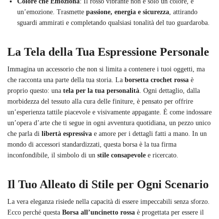
Colore che Emoziona
: Il rosso vibrante non è solo un colore, è
un’emozione. Trasmette
passione, energia e sicurezza
, attirando
sguardi ammirati e completando qualsiasi tonalità del tuo guardaroba.
La Tela della Tua Espressione Personale
Immagina un accessorio che non si limita a contenere i tuoi oggetti, ma
che racconta una parte della tua storia. La
borsetta crochet rossa
è
proprio questo: una
tela per la tua personalità
. Ogni dettaglio, dalla
morbidezza del tessuto alla cura delle finiture, è pensato per offrire
un’esperienza tattile piacevole e visivamente appagante. È come indossare
un’opera d’arte che ti segue in ogni avventura quotidiana, un pezzo unico
che parla di
libertà espressiva
e amore per i dettagli fatti a mano. In un
mondo di accessori standardizzati, questa borsa è la tua firma
inconfondibile, il simbolo di un
stile consapevole
e ricercato.
Il Tuo Alleato di Stile per Ogni Scenario
La vera eleganza risiede nella capacità di essere impeccabili senza sforzo.
Ecco perché questa
Borsa all’uncinetto rossa
è progettata per essere il