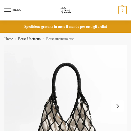
MENU
0
Spedizione gratuita in tutto il mondo per tutti gli ordini
Home
Borse Uncinetto
Borsa uncinetto rete
/
/