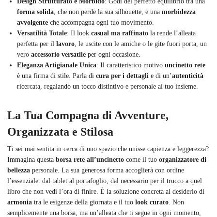
Design Strutturato e Morbido
: Godi del perfetto equilibrio tra una
forma solida
, che non perde la sua silhouette, e una
morbidezza
avvolgente
che accompagna ogni tuo movimento.
Versatilità Totale
: Il look
casual ma raffinato
la rende l’alleata
perfetta per il
lavoro
, le uscite con le amiche o le gite fuori porta, un
vero
accessorio versatile
per ogni occasione.
Eleganza Artigianale Unica
: Il caratteristico motivo
uncinetto rete
è una firma di stile. Parla di
cura per i dettagli
e di un’
autenticità
ricercata, regalando un tocco distintivo e personale al tuo insieme.
La Tua Compagna di Avventure,
Organizzata e Stilosa
Ti sei mai sentita in cerca di uno spazio che unisse capienza e leggerezza?
Immagina questa
borsa rete all’uncinetto
come il tuo
organizzatore di
bellezza
personale. La sua generosa forma accoglierà con ordine
l’essenziale: dal tablet al portafoglio, dal necessario per il trucco a quel
libro che non vedi l’ora di finire. È la soluzione concreta al desiderio di
armonia
tra le esigenze della giornata e il tuo
look curato
. Non
semplicemente una borsa, ma un’alleata che ti segue in ogni momento,