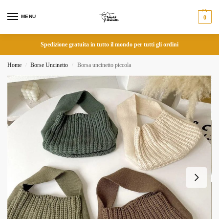
MENU
0
Spedizione gratuita in tutto il mondo per tutti gli ordini
Home
Borse Uncinetto
Borsa uncinetto piccola
/
/