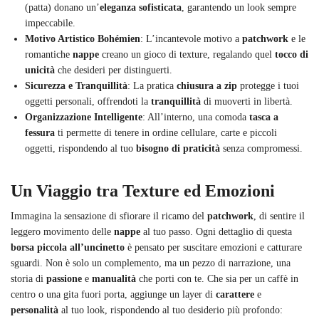
(patta) donano un’
eleganza sofisticata
, garantendo un look sempre
impeccabile.
Motivo Artistico Bohémien
: L’incantevole motivo a
patchwork
e le
romantiche
nappe
creano un gioco di texture, regalando quel
tocco di
unicità
che desideri per distinguerti.
Sicurezza e Tranquillità
: La pratica
chiusura a zip
protegge i tuoi
oggetti personali, offrendoti la
tranquillità
di muoverti in libertà.
Organizzazione Intelligente
: All’interno, una comoda
tasca a
fessura
ti permette di tenere in ordine cellulare, carte e piccoli
oggetti, rispondendo al tuo
bisogno di praticità
senza compromessi.
Un Viaggio tra Texture ed Emozioni
Immagina la sensazione di sfiorare il ricamo del
patchwork
, di sentire il
leggero movimento delle
nappe
al tuo passo. Ogni dettaglio di questa
borsa piccola all’uncinetto
è pensato per suscitare emozioni e catturare
sguardi. Non è solo un complemento, ma un pezzo di narrazione, una
storia di
passione
e
manualità
che porti con te. Che sia per un caffè in
centro o una gita fuori porta, aggiunge un layer di
carattere
e
personalità
al tuo look, rispondendo al tuo desiderio più profondo: