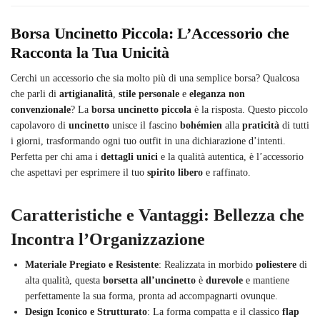
Borsa Uncinetto Piccola: L’Accessorio che
Racconta la Tua Unicità
Cerchi un accessorio che sia molto più di una semplice borsa? Qualcosa
che parli di
artigianalità
,
stile personale
e
eleganza non
convenzionale
? La
borsa uncinetto piccola
è la risposta. Questo piccolo
capolavoro di
uncinetto
unisce il fascino
bohémien
alla
praticità
di tutti
i giorni, trasformando ogni tuo outfit in una dichiarazione d’intenti.
Perfetta per chi ama i
dettagli unici
e la qualità autentica, è l’accessorio
che aspettavi per esprimere il tuo
spirito libero
e raffinato.
Caratteristiche e Vantaggi: Bellezza che
Incontra l’Organizzazione
Materiale Pregiato e Resistente
: Realizzata in morbido
poliestere
di
alta qualità, questa
borsetta all’uncinetto
è
durevole
e mantiene
perfettamente la sua forma, pronta ad accompagnarti ovunque.
Design Iconico e Strutturato
: La forma compatta e il classico
flap