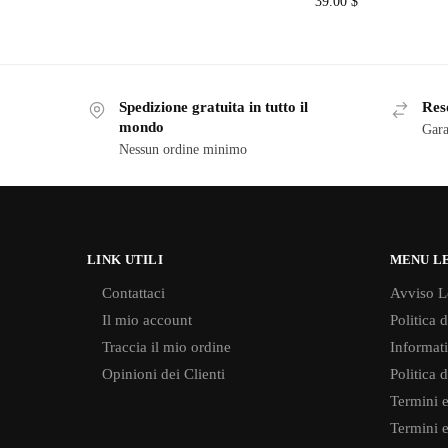
39.00
$
Spedizione gratuita in tutto il
Reso
mondo
Gara
Nessun ordine minimo
LINK UTILI
MENU L
Contattaci
Avviso L
Il mio account
Politica 
Traccia il mio ordine
Informati
Opinioni dei Clienti
Politica 
Termini e
Termini e