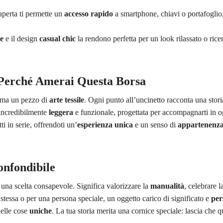
 aperta ti permette un
accesso rapido
a smartphone, chiavi o portafoglio,
te
e il design
casual chic
la rendono perfetta per un look rilassato o ric
: Perché Amerai Questa Borsa
, ma un pezzo di
arte tessile
. Ogni punto all’uncinetto racconta una stor
incredibilmente
leggera
e funzionale, progettata per accompagnarti in o
i in serie, offrendoti un’
esperienza unica
e un senso di
appartenenz
confondibile
 una scelta consapevole. Significa valorizzare la
manualità
, celebrare l
te stessa o per una persona speciale, un oggetto carico di significato e
per
delle cose
uniche
. La tua storia merita una cornice speciale: lascia che q