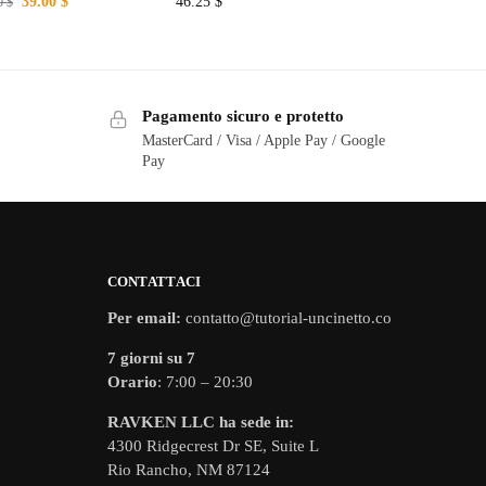
39.00
$
46.25
$
00
$
Pagamento sicuro e protetto
MasterCard / Visa / Apple Pay / Google
Pay
CONTATTACI
Per email:
contatto@tutorial-uncinetto.co
7 giorni su 7
Orario
: 7:00 – 20:30
RAVKEN LLC ha sede in:
4300 Ridgecrest Dr SE, Suite L
Rio Rancho, NM 87124