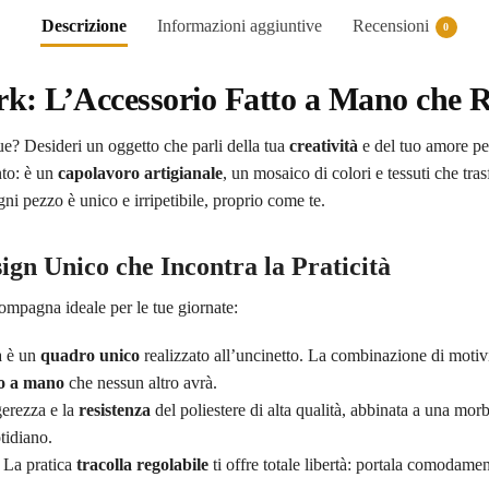
Descrizione
Informazioni aggiuntive
Recensioni
0
k: L’Accessorio Fatto a Mano che R
e? Desideri un oggetto che parli della tua
creatività
e del tuo amore per
to: è un
capolavoro artigianale
, un mosaico di colori e tessuti che tra
ni pezzo è unico e irripetibile, proprio come te.
ign Unico che Incontra la Praticità
compagna ideale per le tue giornate:
a è un
quadro unico
realizzato all’uncinetto. La combinazione di motivi 
tto a mano
che nessun altro avrà.
gerezza e la
resistenza
del poliestere di alta qualità, abbinata a una morb
tidiano.
: La pratica
tracolla regolabile
ti offre totale libertà: portala comodame