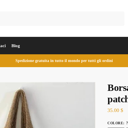
Cerca
aci
Blog
Spedizione gratuita in tutto il mondo per tutti gli ordini
Bors
patc
35.00
$
N
COLORE
: