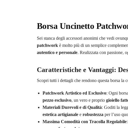
Borsa Uncinetto Patchwor
Sei stanca degli accessori anonimi che vedi ovunqu
patchwork
è molto più di un semplice complemen
autentico e personale
. Realizzata con passione, og
Caratteristiche e Vantaggi: Des
Scopri tutti i dettagli che rendono questa borsa la 
Patchwork Artistico ed Esclusivo
: Ogni bors
pezzo esclusivo
, un vero e proprio
gioiello fa
Materiali Durevoli e di Qualità
: Goditi la leg
estetica artigianale
e
robustezza
per l’uso quo
Massima Comodità con Tracolla Regolabile