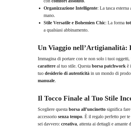
con
comfort assoluto
.
Organizzazione Intelligente
: La tasca esterna
mano.
Stile Versatile e Bohemien Chic
: La forma
to
a qualsiasi abbinamento.
Un Viaggio nell’Artigianalità
Immagina di portare con te non solo i tuoi oggetti
carattere
al tuo stile. Questa
borsa patchwork
è 
tuo
desiderio di autenticità
in un mondo di prodott
manuale
.
Il Tocco Finale al Tuo Stile In
Scegliere questa
borsa all’uncinetto
significa fare
accessorio
senza tempo
. È il regalo perfetto per 
sei davvero:
creativa
, attenta ai dettagli e amante 