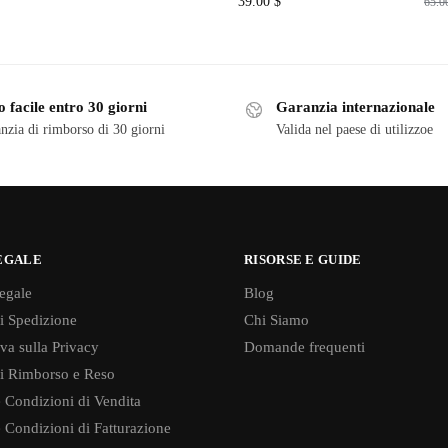
39.00
$
65.
 facile entro 30 giorni
Garanzia internazionale
nzia di rimborso di 30 giorni
Valida nel paese di utilizzoe
EGALE
RISORSE E GUIDE
egale
Blog
di Spedizione
Chi Siamo
va sulla Privacy
Domande frequenti
di Rimborso e Reso
 Condizioni di Vendita
 Condizioni di Fatturazione