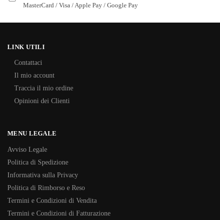
MasterCard / Visa / Apple Pay / Google Pay
LINK UTILI
Contattaci
Il mio account
Traccia il mio ordine
Opinioni dei Clienti
MENU LEGALE
Avviso Legale
Politica di Spedizione
Informativa sulla Privacy
Politica di Rimborso e Reso
Termini e Condizioni di Vendita
Termini e Condizioni di Fatturazione