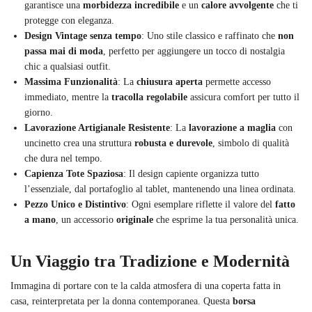
garantisce una
morbidezza incredibile
e un
calore avvolgente
che ti
protegge con eleganza.
Design Vintage senza tempo
: Uno stile classico e raffinato che
non
passa mai di moda
, perfetto per aggiungere un tocco di nostalgia
chic a qualsiasi outfit.
Massima Funzionalità
: La
chiusura aperta
permette accesso
immediato, mentre la
tracolla regolabile
assicura comfort per tutto il
giorno.
Lavorazione Artigianale Resistente
: La
lavorazione a maglia
con
uncinetto crea una struttura
robusta e durevole
, simbolo di qualità
che dura nel tempo.
Capienza Tote Spaziosa
: Il design capiente organizza tutto
l’essenziale, dal portafoglio al tablet, mantenendo una linea ordinata.
Pezzo Unico e Distintivo
: Ogni esemplare riflette il valore del
fatto
a mano
, un accessorio
originale
che esprime la tua personalità unica.
Un Viaggio tra Tradizione e Modernità
Immagina di portare con te la calda atmosfera di una coperta fatta in
casa, reinterpretata per la donna contemporanea. Questa
borsa