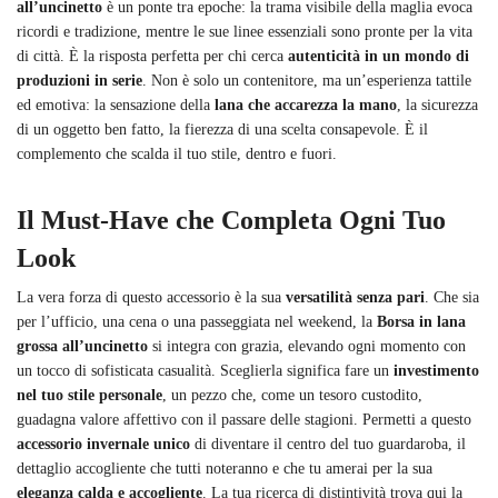
all’uncinetto
è un ponte tra epoche: la trama visibile della maglia evoca
ricordi e tradizione, mentre le sue linee essenziali sono pronte per la vita
di città. È la risposta perfetta per chi cerca
autenticità in un mondo di
produzioni in serie
. Non è solo un contenitore, ma un’esperienza tattile
ed emotiva: la sensazione della
lana che accarezza la mano
, la sicurezza
di un oggetto ben fatto, la fierezza di una scelta consapevole. È il
complemento che scalda il tuo stile, dentro e fuori.
Il Must-Have che Completa Ogni Tuo
Look
La vera forza di questo accessorio è la sua
versatilità senza pari
. Che sia
per l’ufficio, una cena o una passeggiata nel weekend, la
Borsa in lana
grossa all’uncinetto
si integra con grazia, elevando ogni momento con
un tocco di sofisticata casualità. Sceglierla significa fare un
investimento
nel tuo stile personale
, un pezzo che, come un tesoro custodito,
guadagna valore affettivo con il passare delle stagioni. Permetti a questo
accessorio invernale unico
di diventare il centro del tuo guardaroba, il
dettaglio accogliente che tutti noteranno e che tu amerai per la sua
eleganza calda e accogliente
. La tua ricerca di distintività trova qui la