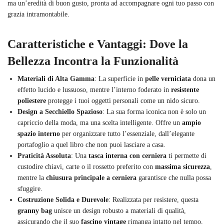
ma un’eredità di buon gusto, pronta ad accompagnare ogni tuo passo con
grazia intramontabile.
Caratteristiche e Vantaggi: Dove la
Bellezza Incontra la Funzionalità
Materiali di Alta Gamma
: La superficie in
pelle verniciata
dona un
effetto lucido e lussuoso, mentre l’interno foderato in
resistente
poliestere
protegge i tuoi oggetti personali come un nido sicuro.
Design a Secchiello Spazioso
: La sua forma iconica non è solo un
capriccio della moda, ma una scelta intelligente. Offre un
ampio
spazio interno
per organizzare tutto l’essenziale, dall’elegante
portafoglio a quel libro che non puoi lasciare a casa.
Praticità Assoluta
: Una
tasca interna con cerniera
ti permette di
custodire chiavi, carte o il rossetto preferito con
massima sicurezza
,
mentre la
chiusura principale a cerniera
garantisce che nulla possa
sfuggire.
Costruzione Solida e Durevole
: Realizzata per resistere, questa
granny bag
unisce un design robusto a materiali di qualità,
assicurando che il suo
fascino vintage
rimanga intatto nel tempo,