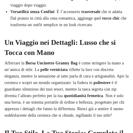
viaggio dopo viaggio.
Versatilità senza Confini
: È l’accessorio
trasversale
che si adatta.
Dal pranzo in città alla cena romantica, aggiunge quel
tocco chic
che
trasforma un outfit semplice in un look ricercato.
Un Viaggio nei Dettagli: Lusso che si
Tocca con Mano
Afferrare la
Borsa Uncinetto Granny Bag
è come stringere la mano a
un’amica di stile. La
pelle verniciata
riflette la luce con discreta
eleganza, mentre la sensazione al tatto parla di cura e artigianalità. Apri la
cerniera e scopri un mondo organizzato: la fodera in
poliestere
è il
guardiano silenzioso dei tuoi tesori, mentre la tasca segreta con zip
diventa l’alleato perfetto per la tua
quotidianità frenetica
. Non è solo
una borsa, è un sistema portatile di ordine e bellezza, progettato per chi
apprezza i dettagli che fanno la differenza. Riesci già a sentire il suono
soddisfacente della cerniera che si chiude, sigillando il tuo stile?