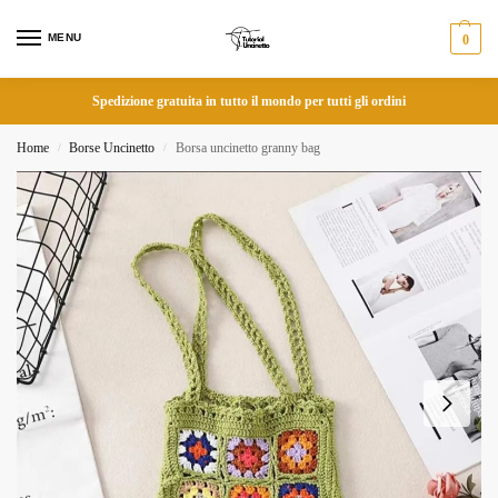
MENU
0
Spedizione gratuita in tutto il mondo per tutti gli ordini
Home
Borse Uncinetto
Borsa uncinetto granny bag
/
/