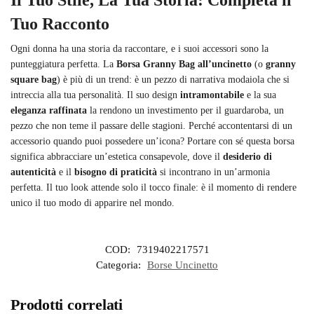
Il Tuo Stile, La Tua Storia: Completa il
Tuo Racconto
Ogni donna ha una storia da raccontare, e i suoi accessori sono la
punteggiatura perfetta. La
Borsa Granny Bag all’uncinetto
(o
granny
square bag
) è più di un trend: è un pezzo di narrativa modaiola che si
intreccia alla tua personalità. Il suo design
intramontabile
e la sua
eleganza raffinata
la rendono un investimento per il guardaroba, un
pezzo che non teme il passare delle stagioni. Perché accontentarsi di un
accessorio quando puoi possedere un’icona? Portare con sé questa borsa
significa abbracciare un’estetica consapevole, dove il
desiderio di
autenticità
e il
bisogno di praticità
si incontrano in un’armonia
perfetta. Il tuo look attende solo il tocco finale: è il momento di rendere
unico il tuo modo di apparire nel mondo.
COD:
7319402217571
Categoria:
Borse Uncinetto
Prodotti correlati