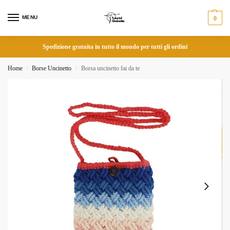
MENU
0
Spedizione gratuita in tutto il mondo per tutti gli ordini
Home
Borse Uncinetto
Borsa uncinetto fai da te
/
/