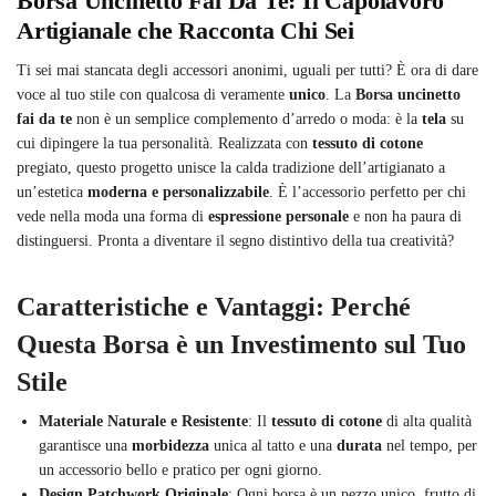
Borsa Uncinetto Fai Da Te: Il Capolavoro
Artigianale che Racconta Chi Sei
Ti sei mai stancata degli accessori anonimi, uguali per tutti? È ora di dare
voce al tuo stile con qualcosa di veramente
unico
. La
Borsa uncinetto
fai da te
non è un semplice complemento d’arredo o moda: è la
tela
su
cui dipingere la tua personalità. Realizzata con
tessuto di cotone
pregiato, questo progetto unisce la calda tradizione dell’artigianato a
un’estetica
moderna e personalizzabile
. È l’accessorio perfetto per chi
vede nella moda una forma di
espressione personale
e non ha paura di
distinguersi. Pronta a diventare il segno distintivo della tua creatività?
Caratteristiche e Vantaggi: Perché
Questa Borsa è un Investimento sul Tuo
Stile
Materiale Naturale e Resistente
: Il
tessuto di cotone
di alta qualità
garantisce una
morbidezza
unica al tatto e una
durata
nel tempo, per
un accessorio bello e pratico per ogni giorno.
Design Patchwork Originale
: Ogni borsa è un pezzo unico, frutto di