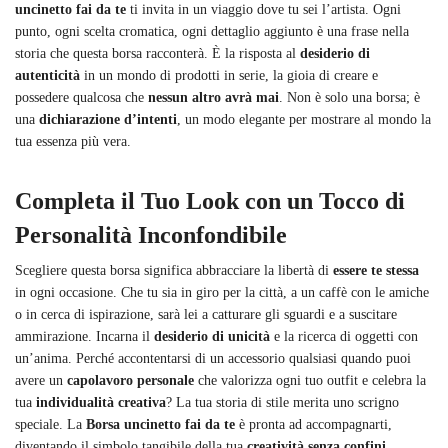
uncinetto fai da te
ti invita in un viaggio dove tu sei l’artista. Ogni
punto, ogni scelta cromatica, ogni dettaglio aggiunto è una frase nella
storia che questa borsa racconterà. È la risposta al
desiderio di
autenticità
in un mondo di prodotti in serie, la gioia di creare e
possedere qualcosa che
nessun altro avrà mai
. Non è solo una borsa; è
una
dichiarazione d’intenti
, un modo elegante per mostrare al mondo la
tua essenza più vera.
Completa il Tuo Look con un Tocco di
Personalità Inconfondibile
Scegliere questa borsa significa abbracciare la libertà di
essere te stessa
in ogni occasione. Che tu sia in giro per la città, a un caffè con le amiche
o in cerca di ispirazione, sarà lei a catturare gli sguardi e a suscitare
ammirazione. Incarna il
desiderio di unicità
e la ricerca di oggetti con
un’anima. Perché accontentarsi di un accessorio qualsiasi quando puoi
avere un
capolavoro personale
che valorizza ogni tuo outfit e celebra la
tua
individualità creativa
? La tua storia di stile merita uno scrigno
speciale. La
Borsa uncinetto fai da te
è pronta ad accompagnarti,
diventando il simbolo tangibile della tua
creatività senza confini
.