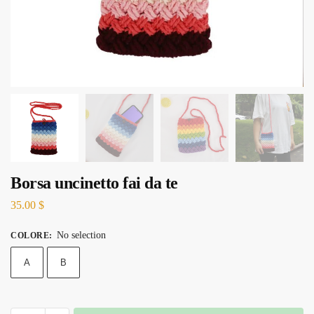
Borsa uncinetto fai da te
35.00
$
No selection
COLORE
:
A
B