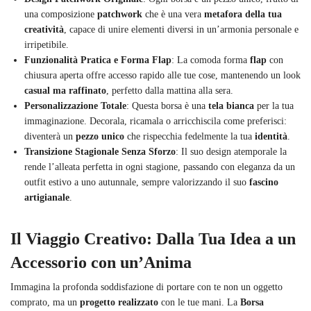
una composizione
patchwork
che è una vera
metafora della tua
creatività
, capace di unire elementi diversi in un’armonia personale e
irripetibile.
Funzionalità Pratica e Forma Flap
: La comoda forma
flap
con
chiusura aperta offre accesso rapido alle tue cose, mantenendo un look
casual ma raffinato
, perfetto dalla mattina alla sera.
Personalizzazione Totale
: Questa borsa è una
tela bianca
per la tua
immaginazione. Decorala, ricamala o arricchiscila come preferisci:
diventerà un
pezzo unico
che rispecchia fedelmente la tua
identità
.
Transizione Stagionale Senza Sforzo
: Il suo design atemporale la
rende l’alleata perfetta in ogni stagione, passando con eleganza da un
outfit estivo a uno autunnale, sempre valorizzando il suo
fascino
artigianale
.
Il Viaggio Creativo: Dalla Tua Idea a un
Accessorio con un’Anima
Immagina la profonda soddisfazione di portare con te non un oggetto
comprato, ma un
progetto realizzato
con le tue mani. La
Borsa