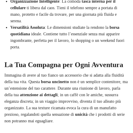
Organizzazione Intelligente
: La comoda
tasca interna per il
cellulare
ti libera dal caos. Tieni il telefono sempre a portata di
mano, protetto e facile da trovare, per una giornata più fluida e
serena.
Versatilità Assoluta
: Le dimensioni studiate la rendono la
borsa
quotidiana
ideale. Contiene tutto l’essenziale senza mai apparire
ingombrante, perfetta per il lavoro, lo shopping o un weekend fuori
porta.
La Tua Compagna per Ogni Avventura
Immagina di avere al tuo fianco un accessorio che si adatta alla fluidità
della tua vita. Questa
borsa uncinetto
non è un semplice contenitore, ma
un’estensione del tuo carattere. Durante una riunione di lavoro, parla
della tua
attenzione ai dettagli
; in un caffè con le amiche, sussurra
eleganza discreta; in un viaggio improvviso, diventa il tuo alleato più
organizzato. La sua texture ricamata evoca la cura di un manufatto
prezioso, regalandoti quella sensazione di
unicità
che i prodotti di serie
non potranno mai eguagliare.