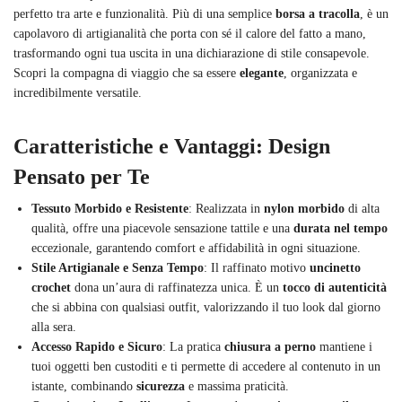
perfetto tra arte e funzionalità. Più di una semplice
borsa a tracolla
, è un
capolavoro di artigianalità che porta con sé il calore del fatto a mano,
trasformando ogni tua uscita in una dichiarazione di stile consapevole.
Scopri la compagna di viaggio che sa essere
elegante
, organizzata e
incredibilmente versatile.
Caratteristiche e Vantaggi: Design
Pensato per Te
Tessuto Morbido e Resistente
: Realizzata in
nylon morbido
di alta
qualità, offre una piacevole sensazione tattile e una
durata nel tempo
eccezionale, garantendo comfort e affidabilità in ogni situazione.
Stile Artigianale e Senza Tempo
: Il raffinato motivo
uncinetto
crochet
dona un’aura di raffinatezza unica. È un
tocco di autenticità
che si abbina con qualsiasi outfit, valorizzando il tuo look dal giorno
alla sera.
Accesso Rapido e Sicuro
: La pratica
chiusura a perno
mantiene i
tuoi oggetti ben custoditi e ti permette di accedere al contenuto in un
istante, combinando
sicurezza
e massima praticità.