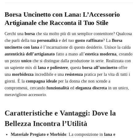
Borsa Uncinetto con Lana: L’Accessorio
Artigianale che Racconta il Tuo Stile
Cerchi una
borsa
che sia molto più di un semplice contenitore? Qualcosa
che parli della tua
personalità
e del tuo
gusto raffinato
? La
Borsa
uncinetto con lana
è l’incarnazione di questo desiderio. Unisce la calda
autenticità dell’artigianato
fatto a mano all’
estetica moderna
, creando
un pezzo
unico
che si distingue dalla produzione in serie. Realizzata con
un sapiente mix di
lana e poliestere
, questa
borsa all’uncinetto
offre
una
morbidezza
incredibile e una
resistenza
pratica per la vita di tutti i
giorni. È la
compagna ideale
per la donna che non scende a
compromessi, cercando
funzionalità
ed
eleganza discreta
in un unico,
meraviglioso accessorio.
Caratteristiche e Vantaggi: Dove la
Bellezza Incontra l’Utilità
Materiale Pregiato e Morbido
: La composizione in
lana e