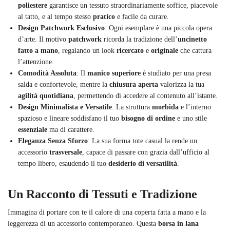
poliestere
garantisce un tessuto straordinariamente soffice, piacevole
al tatto, e al tempo stesso
pratico
e facile da curare.
Design Patchwork Esclusivo
: Ogni esemplare è una piccola opera
d’arte. Il motivo
patchwork
ricorda la tradizione dell’
uncinetto
fatto a mano
, regalando un look
ricercato
e
originale
che cattura
l’attenzione.
Comodità Assoluta
: Il
manico superiore
è studiato per una presa
salda e confortevole, mentre la
chiusura aperta
valorizza la tua
agilità quotidiana
, permettendo di accedere al contenuto all’istante.
Design Minimalista e Versatile
: La struttura
morbida
e l’interno
spazioso e lineare soddisfano il tuo
bisogno di ordine
e uno stile
essenziale
ma di carattere.
Eleganza Senza Sforzo
: La sua forma tote casual la rende un
accessorio
trasversale
, capace di passare con grazia dall’ufficio al
tempo libero, esaudendo il tuo
desiderio di versatilità
.
Un Racconto di Tessuti e Tradizione
Immagina di portare con te il calore di una coperta fatta a mano e la
leggerezza di un accessorio contemporaneo. Questa
borsa in lana