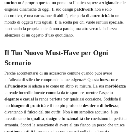
uncinetto
è proprio questo: un ponte tra l’antico
sapere artigianale
e le
esigenze dinamiche di oggi. Il suo design
patchwork
non è solo
decorativo; è una narrazione di abilità, che parla di
autenticità
in un
mondo di oggetti tutti uguali. È la scelta per chi vuole sentirsi
speciale
,
mostrando la propria unicità non a parole, ma attraverso la bellezza
silenziosa di un oggetto d’uso quotidiano.
Il Tuo Nuovo Must-Have per Ogni
Scenario
Perché accontentarsi di un accessorio comune quando puoi avere
un’alleata di stile che comprende le tue esigenze? Questa
borsa tote
all’uncinetto
si adatta a te come un abito su misura. La sua
morbidezza
la rende incredibilmente
comoda
da trasportare, mentre l’aspetto
elegante e casual
la rende perfetta per qualsiasi occasione. Soddisfa il
tuo
bisogno di praticità
e il tuo più profondo
desiderio di bellezza
,
diventando il fulcro del tuo outfit. Non è un semplice acquisto, è un
investimento in
qualità
,
design
e
funzionalità
che coesistono in perfetta
armonia. Scopri la sensazione di avere al tuo fianco un pezzo che unisce
carattere
e
utilità
, pronto ad accompagnarti nella tua giornata,