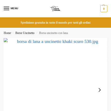
MENU
0
Spedizione gratuita in tutto il mondo per tutti gli ordini
Home
Borse Uncinetto
Borsa uncinetto con lana
/
/