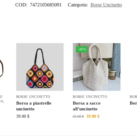
COD:
7472105685091
Categoria:
Borse Uncinetto
-40%
SE
BORSE UNCINETTO
BORSE UNCINETTO
BOR
NO
,
Borsa a piastrelle
Borsa a sacco
Bor
uncinetto
all’uncinetto
39.00
$
39.00
$
65.00
$