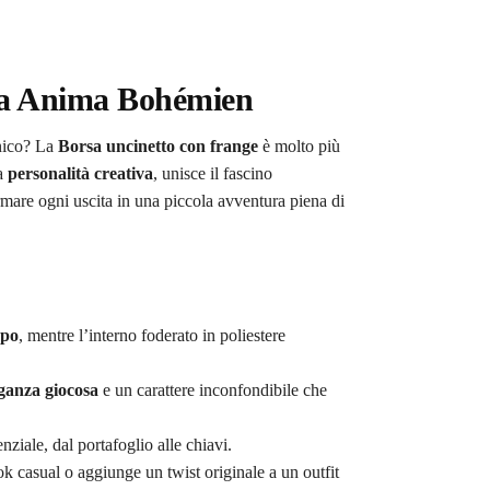
Tua Anima Bohémien
unico? La
Borsa uncinetto con frange
è molto più
ia
personalità creativa
, unisce il fascino
ormare ogni uscita in una piccola avventura piena di
mpo
, mentre l’interno foderato in poliestere
ganza giocosa
e un carattere inconfondibile che
nziale, dal portafoglio alle chiavi.
k casual o aggiunge un twist originale a un outfit