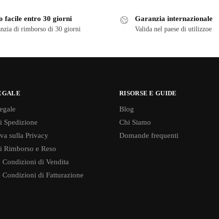
 facile entro 30 giorni
Garanzia internazionale
nzia di rimborso di 30 giorni
Valida nel paese di utilizzoe
EGALE
RISORSE E GUIDE
egale
Blog
di Spedizione
Chi Siamo
va sulla Privacy
Domande frequenti
di Rimborso e Reso
 Condizioni di Vendita
 Condizioni di Fatturazione