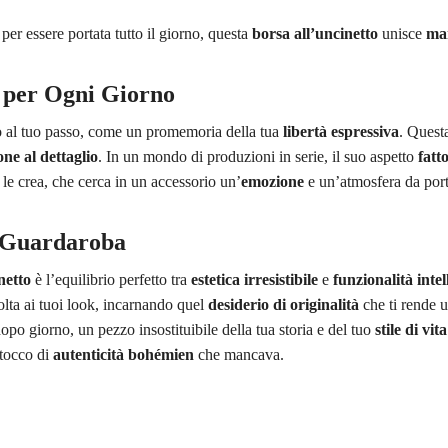
per essere portata tutto il giorno, questa
borsa all’uncinetto
unisce
ma
 per Ogni Giorno
al tuo passo, come un promemoria della tua
libertà espressiva
. Quest
one al dettaglio
. In un mondo di produzioni in serie, il suo aspetto
fatt
e crea, che cerca in un accessorio un’
emozione
e un’atmosfera da port
o Guardaroba
netto
è l’equilibrio perfetto tra
estetica irresistibile
e
funzionalità intel
volta ai tuoi look, incarnando quel
desiderio di originalità
che ti rende u
dopo giorno, un pezzo insostituibile della tua storia e del tuo
stile di vita
 tocco di
autenticità bohémien
che mancava.