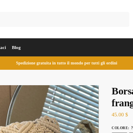
Cerca
aci
Blog
Spedizione gratuita in tutto il mondo per tutti gli ordini
Bors
fran
45.00
$
N
COLORE
: