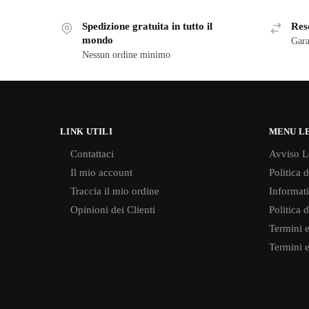
Spedizione gratuita in tutto il
Reso
mondo
Gara
Nessun ordine minimo
LINK UTILI
MENU L
Contattaci
Avviso L
Il mio account
Politica 
Traccia il mio ordine
Informati
Opinioni dei Clienti
Politica 
Termini e
Termini e