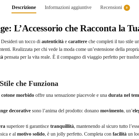
Descrizione
Informazioni aggiuntive
Recensioni
0
nge: L’Accessorio che Racconta la 
? Desideri un tocco di
autenticità
e
carattere
che completi il tuo stile 
intenti. Realizzata per chi vede la moda come un’estensione della propr
tà
pensata per la vita reale. È il compagno di viaggio perfetto per trasf
 Stile che Funziona
n cotone morbido
offre una sensazione piacevole e una
durata nel te
ange decorative
sono l’anima del prodotto: donano
movimento
, un’
ele
era
superiore ti garantisce
tranquillità
, mantenendo al sicuro tutto l’esse
ssica e al
motivo solido
, è un jolly perfetto. Completa con
facilità
un loo