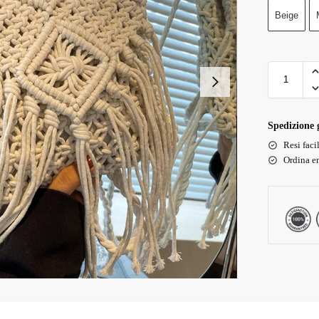
Beige
Spedizione g
Resi faci
Ordina en