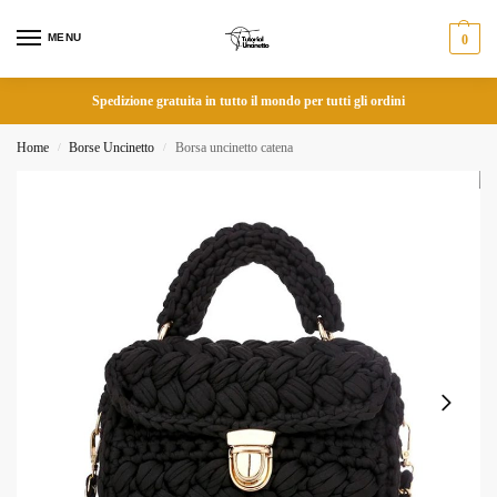
MENU
0
Spedizione gratuita in tutto il mondo per tutti gli ordini
Home
Borse Uncinetto
Borsa uncinetto catena
/
/