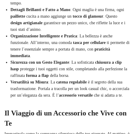
tempo.
Dettagli Brillanti e Fatto a Mano
: Ogni maglia è una firma, ogni
paillette
cucita a mano aggiunge un
tocco di glamour
. Questo
design artigianale
garantisce un pezzo unico, che riflette la luce e i
tuoi stati d’animo.
Organizzazione Intelligente e Pratica
: La bellezza è anche
funzionale. All’interno, una comoda
tasca per cellulare
ti permette di
tenere l’essenziale sempre a portata di mano, con
praticità
immediata
.
Sicurezza con un Gesto Elegante
: La sofisticata
chiusura a clip
hasp
protegge i tuoi oggetti con stile, completando alla perfezione la
raffinata
forma a flap
della borsa.
Versatilità su Misura
: La
catena regolabile
è il segreto della sua
trasformazione. Portala a tracolla per un look casual chic, o accorciala
per un’eleganza da sera. È l’
accessorio versatile
che si adatta a te.
Il Viaggio di un Accessorio che Vive con
Te
Immaginala come la compagna silenziosa delle tue giornate. Al mattino, è