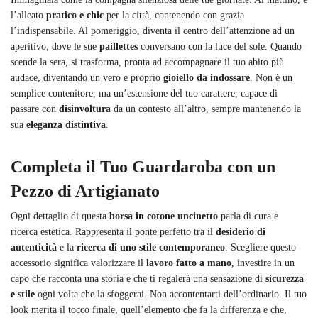
l’alleato
pratico e chic
per la città, contenendo con grazia
l’indispensabile. Al pomeriggio, diventa il centro dell’attenzione ad un
aperitivo, dove le sue
paillettes
conversano con la luce del sole. Quando
scende la sera, si trasforma, pronta ad accompagnare il tuo abito più
audace, diventando un vero e proprio
gioiello da indossare
. Non è un
semplice contenitore, ma un’estensione del tuo carattere, capace di
passare con
disinvoltura
da un contesto all’altro, sempre mantenendo la
sua
eleganza distintiva
.
Completa il Tuo Guardaroba con un
Pezzo di Artigianato
Ogni dettaglio di questa
borsa in cotone uncinetto
parla di cura e
ricerca estetica. Rappresenta il ponte perfetto tra il
desiderio di
autenticità
e la
ricerca di uno stile contemporaneo
. Scegliere questo
accessorio significa valorizzare il
lavoro fatto a mano
, investire in un
capo che racconta una storia e che ti regalerà una sensazione di
sicurezza
e stile
ogni volta che la sfoggerai. Non accontentarti dell’ordinario. Il tuo
look merita il tocco finale, quell’elemento che fa la differenza e che,