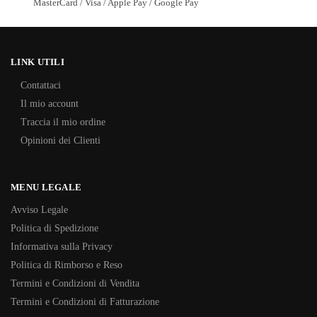
MasterCard / Visa / Apple Pay / Google Pay
LINK UTILI
Contattaci
Il mio account
Traccia il mio ordine
Opinioni dei Clienti
MENU LEGALE
Avviso Legale
Politica di Spedizione
Informativa sulla Privacy
Politica di Rimborso e Reso
Termini e Condizioni di Vendita
Termini e Condizioni di Fatturazione