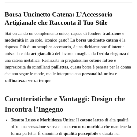
Borsa Uncinetto Catena: L’Accessorio
Artigianale che Racconta il Tuo Stile
Stai cercando un complemento unico, capace di fondere
tradizione
e
modernità
in un solo, iconico gesto? La
borsa uncinetto catena
è la
risposta. Più di un semplice accessorio, è una dichiarazione d’intenti:
unisce la calda
artigianalità
del lavoro a maglia alla
fredda eleganza
di
una catena metallica. Realizzata in pregiatissimo
cotone latteo
e
impreziosita da scintillanti
paillettes
, questa borsa è pensata per la donna
che non segue le mode, ma le interpreta con
personalità unica
e
raffinatezza senza tempo
.
Caratteristiche e Vantaggi: Design che
Incontra l’Ingegno
Tessuto Lusso e Morbidezza Unica
: Il
cotone latteo
di alta qualità
offre una sensazione setosa e una
struttura morbida
che mantiene la
forma perfetta. È sinonimo di
qualità percepibile
e durata nel