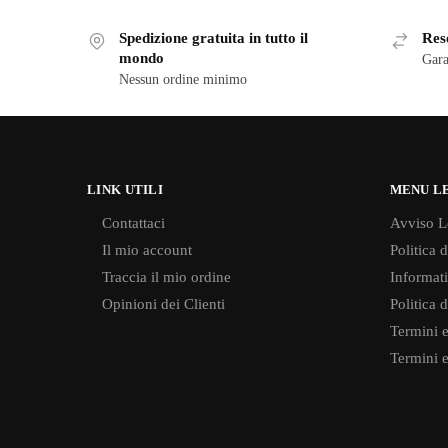
Spedizione gratuita in tutto il
Reso
mondo
Gara
Nessun ordine minimo
LINK UTILI
MENU L
Contattaci
Avviso L
Il mio account
Politica 
Traccia il mio ordine
Informati
Opinioni dei Clienti
Politica 
Termini e
Termini e