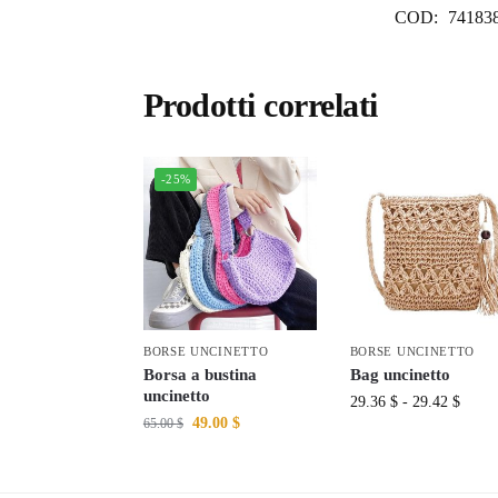
COD:
74183
Prodotti correlati
-25%
BORSE UNCINETTO
BORSE UNCINETTO
Borsa a bustina
Bag uncinetto
uncinetto
29.36
$
-
29.42
$
49.00
$
65.00
$