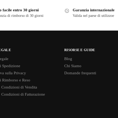
 facile entro 30 giorni
Garanzia internazionale
nzia di rimborso di 30 giorni
Valida nel paese di utilizzoe
EGALE
RISORSE E GUIDE
egale
Blog
di Spedizione
Chi Siamo
va sulla Privacy
Domande frequenti
di Rimborso e Reso
 Condizioni di Vendita
 Condizioni di Fatturazione