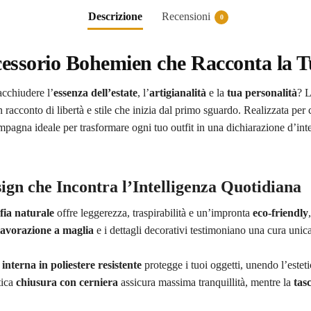
Descrizione
Recensioni
0
essorio Bohemien che Racconta la T
acchiudere l’
essenza dell’estate
, l’
artigianalità
e la
tua personalità
? 
n racconto di libertà e stile che inizia dal primo sguardo. Realizzata per
mpagna ideale per trasformare ogni tuo outfit in una dichiarazione d’int
sign che Incontra l’Intelligenza Quotidiana
fia naturale
offre leggerezza, traspirabilità e un’impronta
eco-friendly
lavorazione a maglia
e i dettagli decorativi testimoniano una cura unic
interna in poliestere resistente
protegge i tuoi oggetti, unendo l’esteti
tica
chiusura con cerniera
assicura massima tranquillità, mentre la
tasc