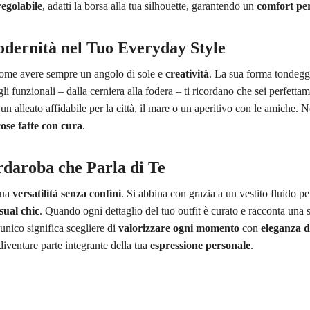
regolabile
, adatti la borsa alla tua silhouette, garantendo un
comfort per
odernità nel Tuo Everyday Style
ome avere sempre un angolo di sole e
creatività
. La sua forma tondeggi
gli funzionali – dalla cerniera alla fodera – ti ricordano che sei perfettam
 un alleato affidabile per la città, il mare o un aperitivo con le amiche. N
cose fatte con cura
.
rdaroba che Parla di Te
sua
versatilità senza confini
. Si abbina con grazia a un vestito fluido p
sual chic
. Quando ogni dettaglio del tuo outfit è curato e racconta una s
nico significa scegliere di
valorizzare ogni momento
con
eleganza d
iventare parte integrante della tua
espressione personale
.