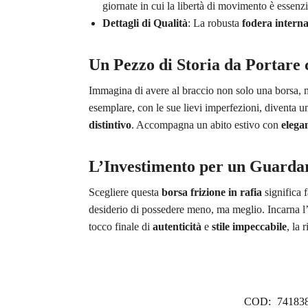
giornate in cui la libertà di movimento è essenzi
Dettagli di Qualità
: La robusta
fodera intern
Un Pezzo di Storia da Portare 
Immagina di avere al braccio non solo una borsa,
esemplare, con le sue lievi imperfezioni, diventa 
distintivo
. Accompagna un abito estivo con
elega
L’Investimento per un Guard
Scegliere questa
borsa frizione in rafia
significa 
desiderio di possedere meno, ma meglio. Incarna l’e
tocco finale di
autenticità
e
stile impeccabile
, la 
COD:
74183