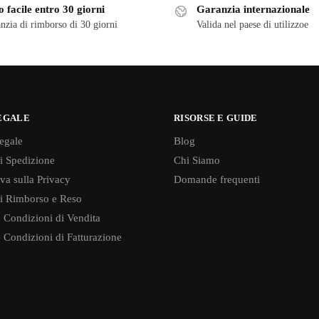
 facile entro 30 giorni
Garanzia internazionale
nzia di rimborso di 30 giorni
Valida nel paese di utilizzoe
EGALE
RISORSE E GUIDE
egale
Blog
di Spedizione
Chi Siamo
va sulla Privacy
Domande frequenti
di Rimborso e Reso
 Condizioni di Vendita
 Condizioni di Fatturazione