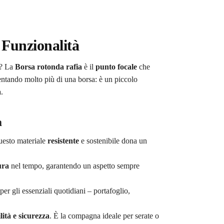
 Funzionalità
e? La
Borsa rotonda rafia
è il
punto focale
che
entando molto più di una borsa: è un piccolo
à
.
a
uesto materiale
resistente
e sostenibile dona un
ura
nel tempo, garantendo un aspetto sempre
per gli essenziali quotidiani – portafoglio,
lità e sicurezza
. È la compagna ideale per serate o