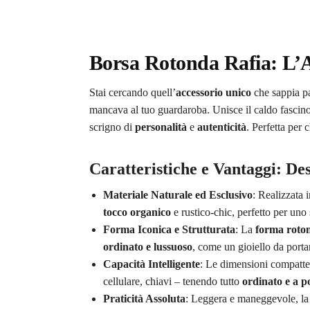
Borsa Rotonda Rafia: L’A
Stai cercando quell’
accessorio unico
che sappia pa
mancava al tuo guardaroba. Unisce il caldo fascino
scrigno di
personalità
e
autenticità
. Perfetta per 
Caratteristiche e Vantaggi: De
Materiale Naturale ed Esclusivo
: Realizzata 
tocco organico
e rustico-chic, perfetto per uno 
Forma Iconica e Strutturata
: La
forma roto
ordinato e lussuoso
, come un gioiello da port
Capacità Intelligente
: Le dimensioni compat
cellulare, chiavi – tenendo tutto
ordinato e a p
Praticità Assoluta
: Leggera e maneggevole, la 