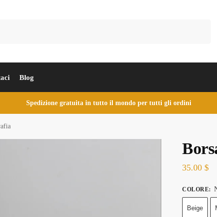
Cerca
aci
Blog
Spedizione gratuita in tutto il mondo per tutti gli ordini
afia
Bors
35.00
$
N
COLORE
:
Beige