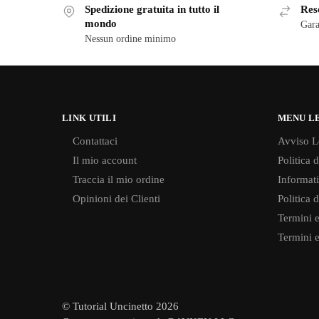
Spedizione gratuita in tutto il
Reso
mondo
Gara
Nessun ordine minimo
LINK UTILI
MENU L
Contattaci
Avviso L
Il mio account
Politica 
Traccia il mio ordine
Informati
Opinioni dei Clienti
Politica 
Termini e
Termini e
© Tutorial Uncinetto 2026