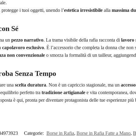
ale.
a
protegge i tuoi oggetti, unendo l’
estetica irresistibile
alla
massima du
con Sé
 ma un
pezzo narrativo
. La trama visibile della rafia racconta di
lavoro
un
capolavoro esclusivo
. È l’accessorio che completa la donna che non 
nza non convenzionale
o smorza la formalità di un tailleur, aggiunge
aroba Senza Tempo
fare una
scelta duratura
. Non è un capriccio stagionale, ma un
accesso
quilibrio perfetto tra
tradizione artigianale
e vita contemporanea, do
risposta è qui, pronta per diventare protagonista delle tue esperienze più 
84973923
Categorie:
Borse in Rafia
,
Borse in Rafia Fatte a Mano
,
B