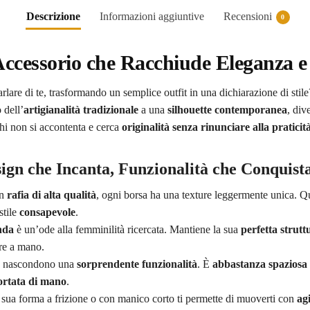
Descrizione
Informazioni aggiuntive
Recensioni
0
ccessorio che Racchiude Eleganza e
rlare di te, trasformando un semplice outfit in una dichiarazione di stil
 dell’
artigianalità tradizionale
a una
silhouette contemporanea
, div
chi non si accontenta e cerca
originalità senza rinunciare alla praticit
sign che Incanta, Funzionalità che Conquist
in
rafia di alta qualità
, ogni borsa ha una texture leggermente unica. Q
stile
consapevole
.
nda
è un’ode alla femminilità ricercata. Mantiene la sua
perfetta strutt
are a mano.
te nascondono una
sorprendente funzionalità
. È
abbastanza spaziosa
ortata di mano
.
sua forma a frizione o con manico corto ti permette di muoverti con
agi