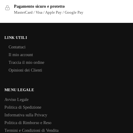
Pagamento sicuro e protetto
MasterCard / Visa / Apple Pay / Google Pay
LINK UTILI
Contattaci
Il mio account
Traccia il mio ordine
Opinioni dei Clienti
MENU LEGALE
Avviso Legale
Politica di Spedizione
Informativa sulla Privacy
Politica di Rimborso e Reso
Termini e Condizioni di Vendita