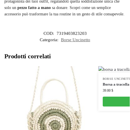
protagonista dei tuoi outfit, regalandoti quella soddisfazione unica che
solo un
pezzo fatto a mano
sa donare. Scopri come un semplice
accessorio può trasformare la tua routine in un gesto di stile consapevole.
COD:
7319403823203
Categoria:
Borse Uncinetto
Prodotti correlati
BORSE UNCINET
Borsa a tracolla
39.00
$