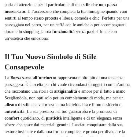
parla di attenzione per il particolare e di uno
stile che non passa
inosservato
. È l’accessorio che completa la tua immagine quando vuoi
sentirti al tempo stesso protetta e libera, comoda e chic. Perfetta per una
passeggiata nel parco, per un caffè con le amiche o per accompagnarti
durante lo shopping, la sua
funzionalità senza pari
si fonde con
un’estetica che emoziona.
Il Tuo Nuovo Simbolo di Stile
Consapevole
La
Borsa sacca all’uncinetto
rappresenta molto più di una tendenza
passeggera. È la scelta per chi vuole circondarsi di oggetti con un’anima,
che raccontano una storia di
artigianalità
e amore per il fatto a mano.
Scegliendola, non opti solo per un complemento di moda, ma per un
alleato di stile
che valorizza la tua individualità e il tuo desiderio di
autenticità
. La sua presenza nel tuo guardaroba è la promessa di
comfort
quotidiano, di
praticità
intelligente e di un’eleganza senza
sforzo che nasce dai materiali genuini. Lasciati conquistare dalla sua
texture invitante e dalla sua forma complice: è pronta per diventare la