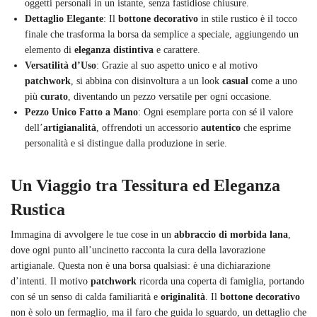
oggetti personali in un istante, senza fastidiose chiusure.
Dettaglio Elegante
: Il
bottone decorativo
in stile rustico è il tocco
finale che trasforma la borsa da semplice a speciale, aggiungendo un
elemento di
eleganza distintiva
e carattere.
Versatilità d’Uso
: Grazie al suo aspetto unico e al motivo
patchwork
, si abbina con disinvoltura a un look
casual
come a uno
più
curato
, diventando un pezzo versatile per ogni occasione.
Pezzo Unico Fatto a Mano
: Ogni esemplare porta con sé il valore
dell’
artigianalità
, offrendoti un accessorio
autentico
che esprime
personalità e si distingue dalla produzione in serie.
Un Viaggio tra Tessitura ed Eleganza
Rustica
Immagina di avvolgere le tue cose in un
abbraccio di morbida lana
,
dove ogni punto all’uncinetto racconta la cura della lavorazione
artigianale. Questa non è una borsa qualsiasi: è una dichiarazione
d’intenti. Il motivo
patchwork
ricorda una coperta di famiglia, portando
con sé un senso di calda familiarità e
originalità
. Il
bottone decorativo
non è solo un fermaglio, ma il faro che guida lo sguardo, un dettaglio che