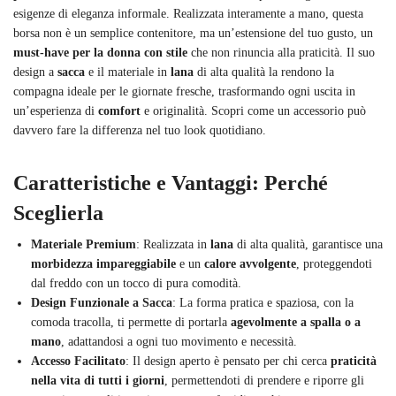
esigenze di eleganza informale. Realizzata interamente a mano, questa
borsa non è un semplice contenitore, ma un’estensione del tuo gusto, un
must-have per la donna con stile
che non rinuncia alla praticità. Il suo
design a
sacca
e il materiale in
lana
di alta qualità la rendono la
compagna ideale per le giornate fresche, trasformando ogni uscita in
un’esperienza di
comfort
e originalità. Scopri come un accessorio può
davvero fare la differenza nel tuo look quotidiano.
Caratteristiche e Vantaggi: Perché
Sceglierla
Materiale Premium
: Realizzata in
lana
di alta qualità, garantisce una
morbidezza impareggiabile
e un
calore avvolgente
, proteggendoti
dal freddo con un tocco di pura comodità.
Design Funzionale a Sacca
: La forma pratica e spaziosa, con la
comoda tracolla, ti permette di portarla
agevolmente a spalla o a
mano
, adattandosi a ogni tuo movimento e necessità.
Accesso Facilitato
: Il design aperto è pensato per chi cerca
praticità
nella vita di tutti i giorni
, permettendoti di prendere e riporre gli