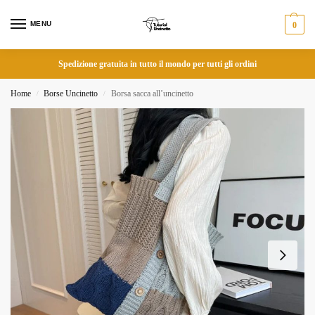
MENU
0
Spedizione gratuita in tutto il mondo per tutti gli ordini
Home
Borse Uncinetto
Borsa sacca all’uncinetto
/
/