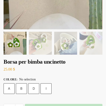
Borsa per bimba uncinetto
25.00
$
No selection
COLORE
:
A
B
D
I