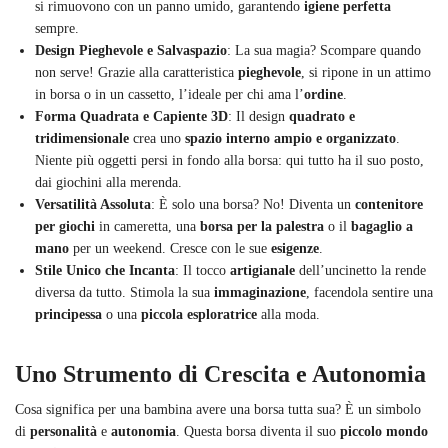
si rimuovono con un panno umido, garantendo
igiene perfetta
sempre.
Design Pieghevole e Salvaspazio
: La sua magia? Scompare quando
non serve! Grazie alla caratteristica
pieghevole
, si ripone in un attimo
in borsa o in un cassetto, l’ideale per chi ama l’
ordine
.
Forma Quadrata e Capiente 3D
: Il design
quadrato e
tridimensionale
crea uno
spazio interno ampio e organizzato
.
Niente più oggetti persi in fondo alla borsa: qui tutto ha il suo posto,
dai giochini alla merenda.
Versatilità Assoluta
: È solo una borsa? No! Diventa un
contenitore
per giochi
in cameretta, una
borsa per la palestra
o il
bagaglio a
mano
per un weekend. Cresce con le sue
esigenze
.
Stile Unico che Incanta
: Il tocco
artigianale
dell’uncinetto la rende
diversa da tutto. Stimola la sua
immaginazione
, facendola sentire una
principessa
o una
piccola esploratrice
alla moda.
Uno Strumento di Crescita e Autonomia
Cosa significa per una bambina avere una borsa tutta sua? È un simbolo
di
personalità
e
autonomia
. Questa borsa diventa il suo
piccolo mondo