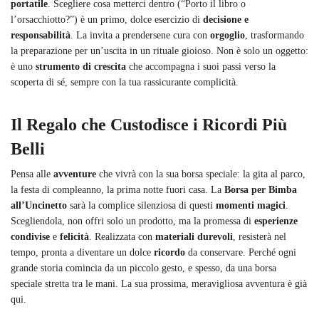
portatile
. Scegliere cosa metterci dentro (“Porto il libro o
l’orsacchiotto?”) è un primo, dolce esercizio di
decisione e
responsabilità
. La invita a prendersene cura con
orgoglio
, trasformando
la preparazione per un’uscita in un rituale gioioso. Non è solo un oggetto:
è uno
strumento di crescita
che accompagna i suoi passi verso la
scoperta di sé, sempre con la tua rassicurante complicità.
Il Regalo che Custodisce i Ricordi Più
Belli
Pensa alle
avventure
che vivrà con la sua borsa speciale: la gita al parco,
la festa di compleanno, la prima notte fuori casa. La
Borsa per Bimba
all’Uncinetto
sarà la complice silenziosa di questi
momenti magici
.
Scegliendola, non offri solo un prodotto, ma la promessa di
esperienze
condivise
e
felicità
. Realizzata con
materiali durevoli
, resisterà nel
tempo, pronta a diventare un dolce
ricordo
da conservare. Perché ogni
grande storia comincia da un piccolo gesto, e spesso, da una borsa
speciale stretta tra le mani. La sua prossima, meravigliosa avventura è già
qui.