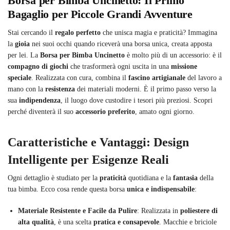
Borsa per Bimba Uncinetto: Il Primo
Bagaglio per Piccole Grandi Avventure
Stai cercando il
regalo perfetto
che unisca magia e praticità? Immagina
la
gioia
nei suoi occhi quando riceverà una borsa unica, creata apposta
per lei. La
Borsa per Bimba Uncinetto
è molto più di un accessorio: è il
compagno di giochi
che trasformerà ogni uscita in una
missione
speciale
. Realizzata con cura, combina il
fascino artigianale
del lavoro a
mano con la
resistenza
dei materiali moderni. È il primo passo verso la
sua
indipendenza
, il luogo dove custodire i tesori più preziosi. Scopri
perché diventerà il suo
accessorio preferito
, amato ogni giorno.
Caratteristiche e Vantaggi: Design
Intelligente per Esigenze Reali
Ogni dettaglio è studiato per la
praticità
quotidiana e la
fantasia
della
tua bimba. Ecco cosa rende questa borsa
unica e indispensabile
:
Materiale Resistente e Facile da Pulire
: Realizzata in
poliestere di
alta qualità
, è una scelta
pratica e consapevole
. Macchie e briciole