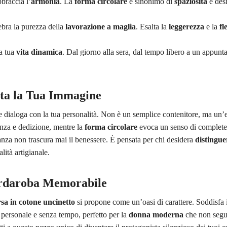
braccia l’
armonia
. La
forma circolare
è sinonimo di
spaziosità
e desi
ebra la purezza della
lavorazione a maglia
. Esalta la
leggerezza
e la
fl
a tua
vita dinamica
. Dal giorno alla sera, dal tempo libero a un appun
eta la Tua Immagine
 dialoga con la tua personalità. Non è un semplice contenitore, ma un’e
enza e dedizione, mentre la
forma circolare
evoca un senso di completez
anza non trascura mai il benessere. È pensata per chi desidera
distingue
lità artigianale.
uardaroba Memorabile
sa in cotone uncinetto
si propone come un’oasi di carattere. Soddisfa 
personale e senza tempo, perfetto per la
donna moderna
che non segue