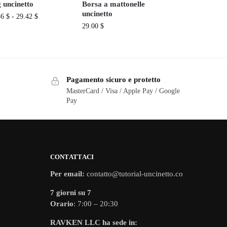
 uncinetto
Borsa a mattonelle
uncinetto
36
$
-
29.42
$
29.00
$
Pagamento sicuro e protetto
MasterCard / Visa / Apple Pay / Google
Pay
CONTATTACI
Per email:
contatto@tutorial-uncinetto.co
7 giorni su 7
Orario
: 7:00 – 20:30
RAVKEN LLC ha sede in: