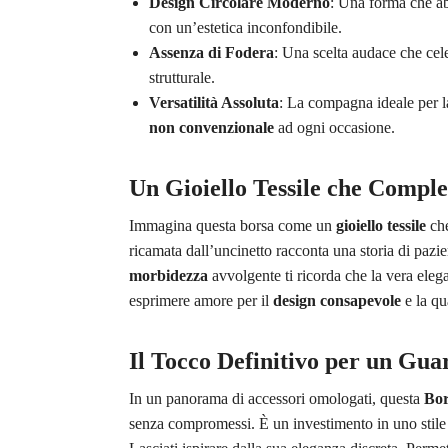
Design Circolare Moderno
: Una forma che ab
con un’estetica inconfondibile.
Assenza di Fodera
: Una scelta audace che cel
strutturale.
Versatilità Assoluta
: La compagna ideale per l
non convenzionale
ad ogni occasione.
Un Gioiello Tessile che Compl
Immagina questa borsa come un
gioiello tessile
che
ricamata dall’uncinetto racconta una storia di pazi
morbidezza
avvolgente ti ricorda che la vera eleg
esprimere amore per il
design consapevole
e la qua
Il Tocco Definitivo per un G
In un panorama di accessori omologati, questa
Bor
senza compromessi. È un investimento in uno stile 