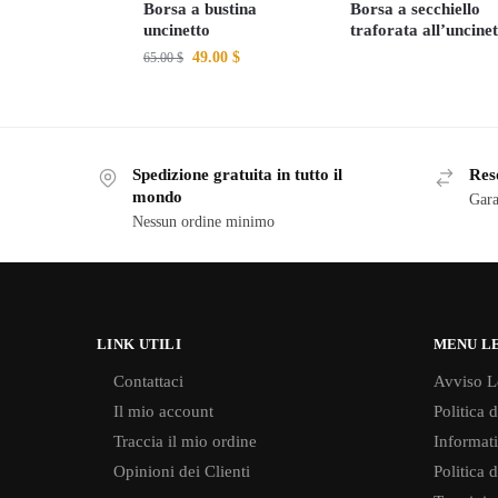
Borsa a bustina
Borsa a secchiello
uncinetto
traforata all’uncinet
49.00
$
65.00
$
Spedizione gratuita in tutto il
Reso
mondo
Gara
Nessun ordine minimo
LINK UTILI
MENU L
Contattaci
Avviso L
Il mio account
Politica 
Traccia il mio ordine
Informati
Opinioni dei Clienti
Politica 