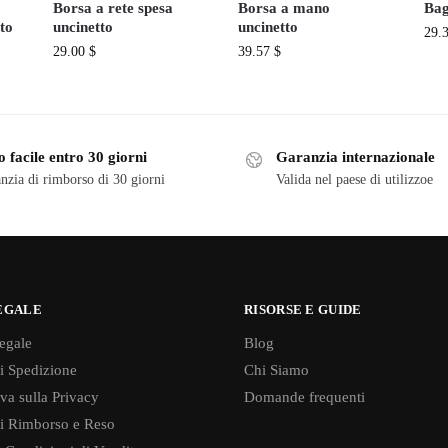
Borsa a rete spesa
Borsa a mano
Bag
to
uncinetto
uncinetto
29.
29.00
$
39.57
$
 facile entro 30 giorni
Garanzia internazionale
nzia di rimborso di 30 giorni
Valida nel paese di utilizzoe
EGALE
RISORSE E GUIDE
egale
Blog
di Spedizione
Chi Siamo
va sulla Privacy
Domande frequenti
di Rimborso e Reso