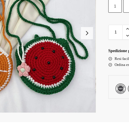
1
Spedizione g
Resi faci
Ordina en