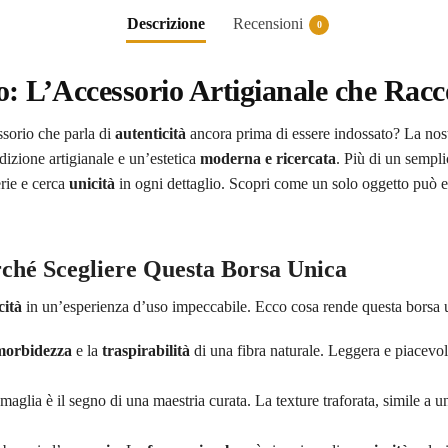
Descrizione
Recensioni
0
o: L’Accessorio Artigianale che Racc
sorio che parla di
autenticità
ancora prima di essere indossato? La nos
adizione artigianale e un’estetica
moderna e ricercata
. Più di un sempli
rie e cerca
unicità
in ogni dettaglio. Scopri come un solo oggetto può e
rché Scegliere Questa Borsa Unica
cità
in un’esperienza d’uso impeccabile. Ecco cosa rende questa borsa un’
morbidezza
e la
traspirabilità
di una fibra naturale. Leggera e piacevole 
maglia è il segno di una maestria curata. La texture traforata, simile a 