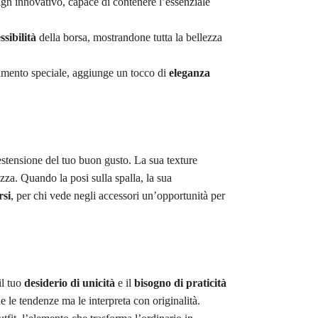
gn innovativo, capace di contenere l’essenziale
essibilità
della borsa, mostrandone tutta la bellezza
tamento speciale, aggiunge un tocco di
eleganza
stensione del tuo buon gusto. La sua texture
za. Quando la posi sulla spalla, la sua
rsi
, per chi vede negli accessori un’opportunità per
il tuo
desiderio di unicità
e il
bisogno di praticità
 le tendenze ma le interpreta con originalità.