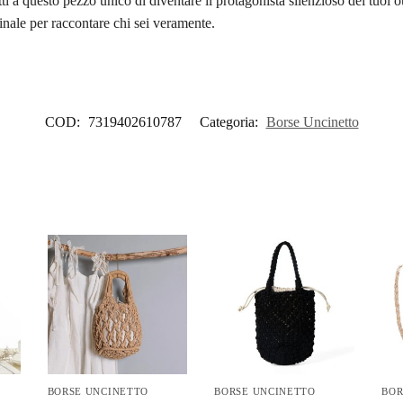
ti a questo pezzo unico di diventare il protagonista silenzioso dei tuoi o
 finale per raccontare chi sei veramente.
COD:
7319402610787
Categoria:
Borse Uncinetto
BORSE UNCINETTO
BORSE UNCINETTO
BOR