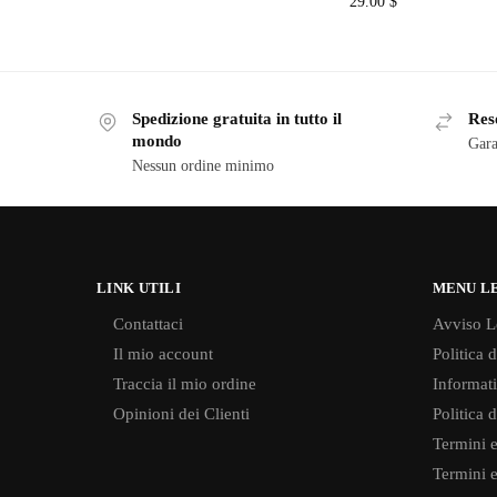
29.00
$
Spedizione gratuita in tutto il
Reso
mondo
Gara
Nessun ordine minimo
LINK UTILI
MENU L
Contattaci
Avviso L
Il mio account
Politica 
Traccia il mio ordine
Informati
Opinioni dei Clienti
Politica 
Termini e
Termini e