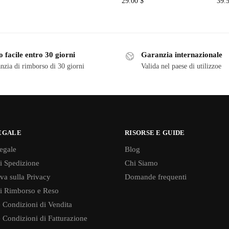
29.00
$
39.
 facile entro 30 giorni
Garanzia internazionale
nzia di rimborso di 30 giorni
Valida nel paese di utilizzoe
EGALE
RISORSE E GUIDE
egale
Blog
di Spedizione
Chi Siamo
va sulla Privacy
Domande frequenti
di Rimborso e Reso
 Condizioni di Vendita
 Condizioni di Fatturazione