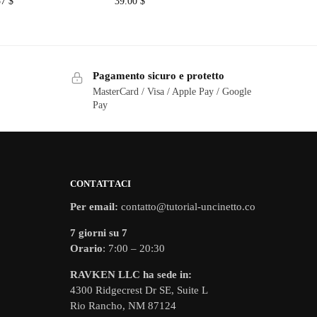
57
$
39.00
$
Pagamento sicuro e protetto
MasterCard / Visa / Apple Pay / Google
Pay
CONTATTACI
Per email:
contatto@tutorial-uncinetto.co
7 giorni su 7
Orario
: 7:00 – 20:30
RAVKEN LLC ha sede in:
4300 Ridgecrest Dr SE, Suite L
Rio Rancho, NM 87124