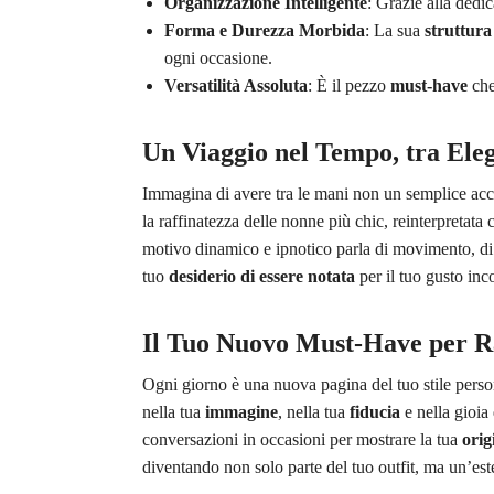
Organizzazione Intelligente
: Grazie alla dedi
Forma e Durezza Morbida
: La sua
struttura
ogni occasione.
Versatilità Assoluta
: È il pezzo
must-have
che
Un Viaggio nel Tempo, tra Eleg
Immagina di avere tra le mani non un semplice acc
la raffinatezza delle nonne più chic, reinterpreta
motivo dinamico e ipnotico parla di movimento, di ene
tuo
desiderio di essere notata
per il tuo gusto inc
Il Tuo Nuovo Must-Have per R
Ogni giorno è una nuova pagina del tuo stile person
nella tua
immagine
, nella tua
fiducia
e nella gioia
conversazioni in occasioni per mostrare la tua
orig
diventando non solo parte del tuo outfit, ma un’est