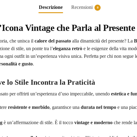
Descrizione
Recensioni
0
Icona Vintage che Parla al Presente
oria, che unisca il
calore del passato
alla dinamicità del presente? La
B
one di stile, un ponte tra l’
eleganza retrò
e le esigenze della vita mod
rma ogni outfit in un’esperienza visiva unica. Perfetta per chi non segue
rsonalità e gusto
.
e lo Stile Incontra la Praticità
sato per offrirti un’esperienza d’uso impeccabile, unendo
estetica e fu
stere
resistente e morbido
, garantisce una
durata nel tempo
e una piac
ag
è un’affermazione di stile. È il tocco
vintage e moderno
che rende la