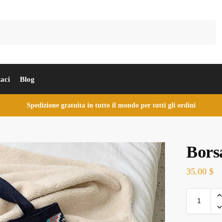
Cerca
aci
Blog
Spedizione gratuita in tutto il mondo per tutti gli ordini
Bors
35.00
$