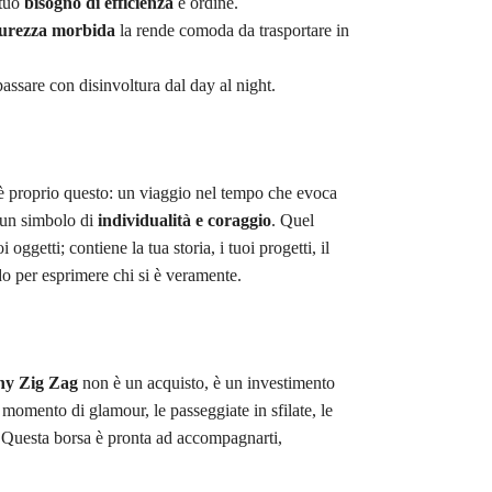
 tuo
bisogno di efficienza
e ordine.
urezza morbida
la rende comoda da trasportare in
passare con disinvoltura dal day al night.
 proprio questo: un viaggio nel tempo che evoca
e un simbolo di
individualità e coraggio
. Quel
ggetti; contiene la tua storia, i tuoi progetti, il
do per esprimere chi si è veramente.
ny Zig Zag
non è un acquisto, è un investimento
momento di glamour, le passeggiate in sfilate, le
? Questa borsa è pronta ad accompagnarti,