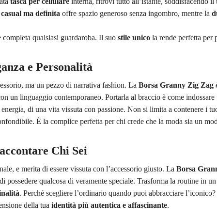
cata
tasca per cellulare
interna, ritrovi tutto all’istante, soddisfacendo il
 casual ma definita
offre spazio generoso senza ingombro, mentre la
d
 completa qualsiasi guardaroba. Il suo
stile unico
la rende perfetta per 
anza e Personalità
essorio, ma un pezzo di narrativa fashion. La
Borsa Granny Zig Zag
è
ta con un linguaggio contemporaneo. Portarla al braccio è come indossar
rgia, di una vita vissuta con passione. Non si limita a contenere i tuoi o
onfondibile. È la complice perfetta per chi crede che la moda sia un mo
accontare Chi Sei
ale, e merita di essere vissuta con l’accessorio giusto. La
Borsa Gran
 di possedere qualcosa di veramente speciale. Trasforma la routine in un 
inalità
. Perché scegliere l’ordinario quando puoi abbracciare l’iconico
ensione della tua
identità più autentica e affascinante
.