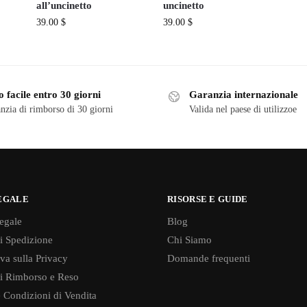
all’uncinetto
uncinetto
39.00
$
39.00
$
 facile entro 30 giorni
Garanzia internazionale
nzia di rimborso di 30 giorni
Valida nel paese di utilizzoe
EGALE
RISORSE E GUIDE
egale
Blog
di Spedizione
Chi Siamo
va sulla Privacy
Domande frequenti
di Rimborso e Reso
 Condizioni di Vendita