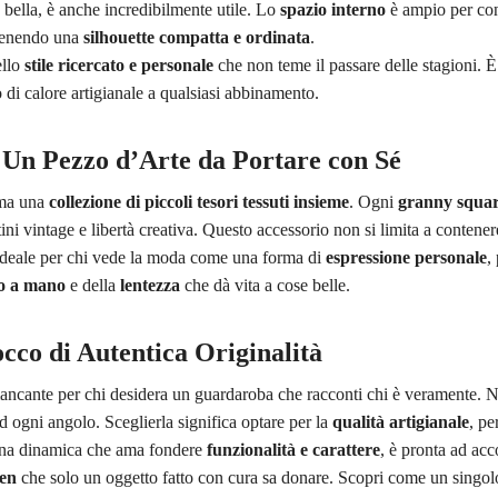
 bella, è anche incredibilmente utile. Lo
spazio interno
è ampio per cont
ntenendo una
silhouette compatta e ordinata
.
ello
stile ricercato e personale
che non teme il passare delle stagioni. È
 di calore artigianale a qualsiasi abbinamento.
 Un Pezzo d’Arte da Portare con Sé
 ma una
collezione di piccoli tesori tessuti insieme
. Ogni
granny squa
i vintage e libertà creativa. Questo accessorio non si limita a contenere
 ideale per chi vede la moda come una forma di
espressione personale
,
to a mano
e della
lentezza
che dà vita a cose belle.
occo di Autentica Originalità
ancante per chi desidera un guardaroba che racconti chi è veramente. N
 ogni angolo. Sceglierla significa optare per la
qualità artigianale
, pe
onna dinamica che ama fondere
funzionalità e carattere
, è pronta ad ac
ien
che solo un oggetto fatto con cura sa donare. Scopri come un singolo 