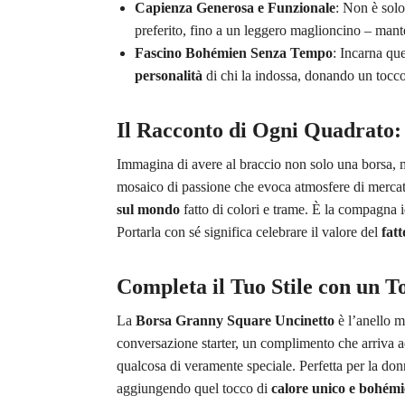
Capienza Generosa e Funzionale
: Non è solo
preferito, fino a un leggero maglioncino – ma
Fascino Bohémien Senza Tempo
: Incarna qu
personalità
di chi la indossa, donando un tocco
Il Racconto di Ogni Quadrato:
Immagina di avere al braccio non solo una borsa,
mosaico di passione che evoca atmosfere di mercatin
sul mondo
fatto di colori e trame. È la compagna
Portarla con sé significa celebrare il valore del
fat
Completa il Tuo Stile con un T
La
Borsa Granny Square Uncinetto
è l’anello m
conversazione starter, un complimento che arriva ad
qualcosa di veramente speciale. Perfetta per la d
aggiungendo quel tocco di
calore unico e bohém