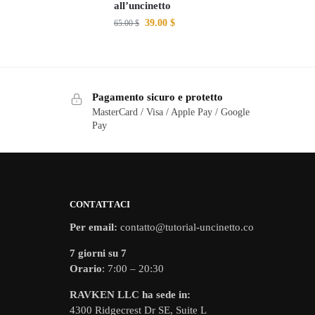
all’uncinetto
39.00
$
65.00
$
Pagamento sicuro e protetto
MasterCard / Visa / Apple Pay / Google
Pay
CONTATTACI
Per email:
contatto@tutorial-uncinetto.co
7 giorni su 7
Orario
: 7:00 – 20:30
RAVKEN LLC ha sede in:
4300 Ridgecrest Dr SE, Suite L