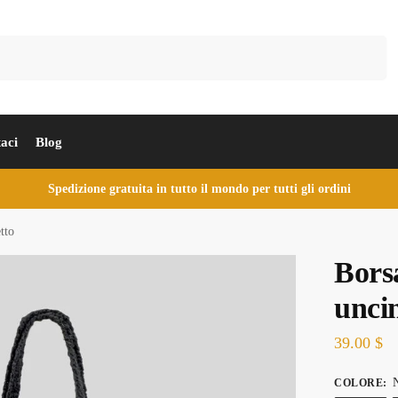
Cerca
aci
Blog
Spedizione gratuita in tutto il mondo per tutti gli ordini
tto
Bors
unci
39.00
$
N
COLORE
: