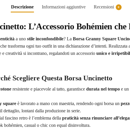
Descrizione
Informazioni aggiuntive
Recensioni
0
netto: L’Accessorio Bohémien che R
enticità
a uno
stile inconfondibile
? La
Borsa Granny Square Uncin
à che trasforma ogni tuo outfit in una dichiarazione d’intenti. Realizzat
 e creatività si incontrano, regalandoti un accessorio
unico e irripetibi
rché Scegliere Questa Borsa Uncinetto
cotone
resistente e piacevole al tatto, garantisce
durata nel tempo
e un 
y square
è lavorato a mano con maestria, rendendo ogni borsa un
pezz
l dettaglio, lontani dalla produzione in serie.
al fascino retro è l’emblema della
praticità senza rinunciare all’eleg
k bohémien, casual o chic con equal disinvoltura.