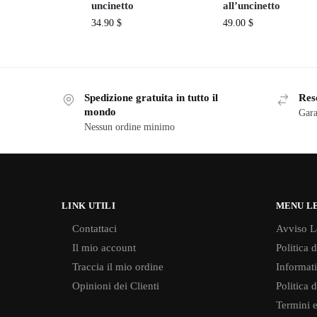
uncinetto
all’uncinetto
34.90
$
49.00
$
Spedizione gratuita in tutto il
Reso
mondo
Gara
Nessun ordine minimo
LINK UTILI
MENU L
Contattaci
Avviso L
Il mio account
Politica 
Traccia il mio ordine
Informati
Opinioni dei Clienti
Politica 
Termini e