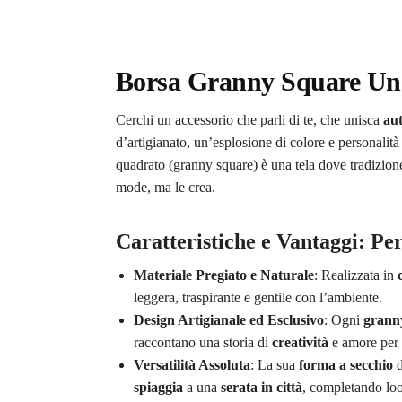
Borsa Granny Square Unci
Cerchi un accessorio che parli di te, che unisca
aut
d’artigianato, un’esplosione di colore e personalit
quadrato (granny square) è una tela dove tradizione
mode, ma le crea.
Caratteristiche e Vantaggi: Pe
Materiale Pregiato e Naturale
: Realizzata in
leggera, traspirante e gentile con l’ambiente.
Design Artigianale ed Esclusivo
: Ogni
grann
raccontano una storia di
creatività
e amore per i
Versatilità Assoluta
: La sua
forma a secchio
d
spiaggia
a una
serata in città
, completando loo